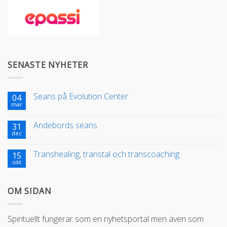
SENASTE NYHETER
Seans på Evolution Center
04
mar
Andebords seans
31
dec
Transhealing, transtal och transcoaching
15
okt
OM SIDAN
Spirituellt fungerar som en nyhetsportal men även som