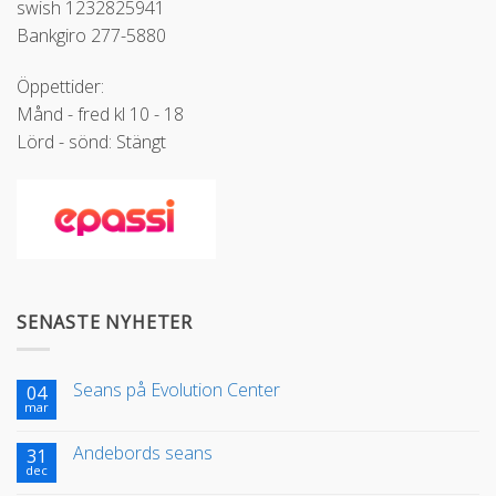
swish 1232825941
Bankgiro 277-5880
Öppettider:
Månd - fred kl 10 - 18
Lörd - sönd: Stängt
SENASTE NYHETER
Seans på Evolution Center
04
mar
Andebords seans
31
dec