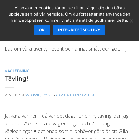
Skip
Vi använder cookies för att se till att vi ger dig den bästa
to
upplevelsen på vår hemsida. Om du fortsätter att använda den
content
här webbplatsen kommer vi att anta att du godkänner detta.
OK
INTEGRITETSPOLICY
NYHETER
Läs om våra äventyr, event och annat smått och gott! :-)
VÄGLEDNING
Tävling!
POSTED ON
29 APRIL, 2013
BY
CARINA HAMMARSTEN
Ja, kära vänner – då var det dags för en ny tävling, där jag
lottar ut 25 st kortare vägledningar och 2 st längre
vägledningar ♥ det enda som ni behöver göra är att Gilla
och Dela denna FB sidan! ♥ Tävlingen avslutas imorgon,