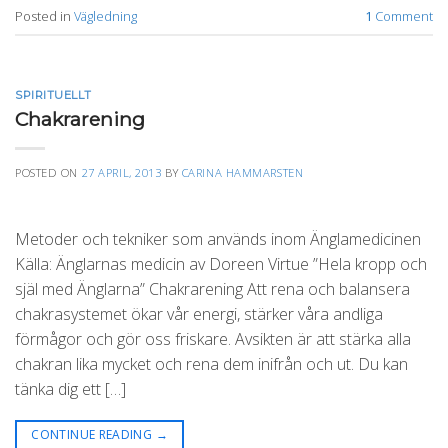
Posted in
Vägledning
1
Comment
SPIRITUELLT
Chakrarening
POSTED ON
27 APRIL, 2013
BY
CARINA HAMMARSTEN
Metoder och tekniker som används inom Änglamedicinen
Källa: Änglarnas medicin av Doreen Virtue ”Hela kropp och
själ med Änglarna” Chakrarening Att rena och balansera
chakrasystemet ökar vår energi, stärker våra andliga
förmågor och gör oss friskare. Avsikten är att stärka alla
chakran lika mycket och rena dem inifrån och ut. Du kan
tänka dig ett […]
CONTINUE READING
→