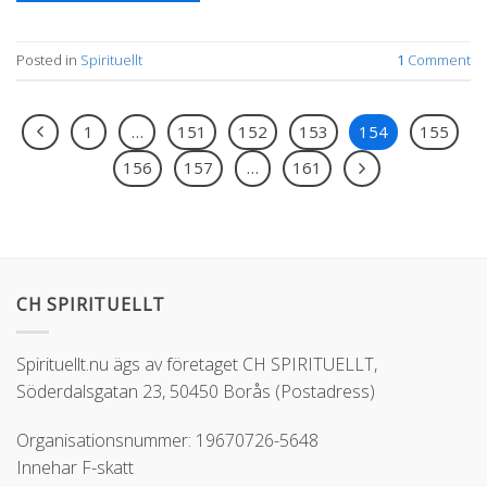
Posted in
Spirituellt
1
Comment
1
…
151
152
153
154
155
156
157
…
161
CH SPIRITUELLT
Spirituellt.nu ägs av företaget CH SPIRITUELLT,
Söderdalsgatan 23, 50450 Borås (Postadress)
Organisationsnummer: 19670726-5648
Innehar F-skatt