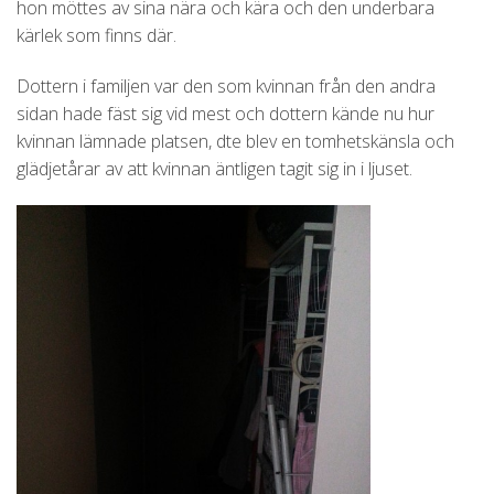
hon möttes av sina nära och kära och den underbara
kärlek som finns där.
Dottern i familjen var den som kvinnan från den andra
sidan hade fäst sig vid mest och dottern kände nu hur
kvinnan lämnade platsen, dte blev en tomhetskänsla och
glädjetårar av att kvinnan äntligen tagit sig in i ljuset.