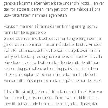
ganska så ömma efter hårt arbete under sin livstid. Han var
där för att se till barnen i familjen, som inte mådde så bra
utav ”aktiviteten” hemma i lägenheten.
Förutom mannen så fanns där en kvinnlig energi, som vi
fann i familjens garderob.
Garderoben var mörk och det var en tung energi i den här
garderoben , som man nästan mådde lite illa utav. Vi hade
svårt för att andas, det blev lite som ett tryck över halsen
och yrsel. Detta spred sig nu i barnens rum och vi blev alla
påverkade av detta. Dottern i familjen berättade att ”hon
sett en skugga i hallen, och en skugga i sitt rum, när hon
sitter och kopplar av” och de mindre barnen hade ”sett
kvinnan sitta på sängen och titta ner på dme när de lekte”.
Till slut fick vi möjligheten att föra kvinnan till ljuset. Hon var
först inte villig att gå in i ljuset då hon vart rädd för ljuset,
men till slut lämnade hon rummet och gick in i ljuset, där