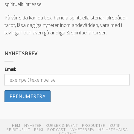
spirituellt intresse.
På vår sida kan du t.ex. handla spirituella stenar, bli spådd i
tarot, läsa dagliga nyheter inom andevärlden, vara med i
tävlingar och även gå andliga & spirituella kurser.
NYHETSBREV
Email:
HEM
NYHETER
KURSER & EVENT
PRODUKTER
BUTIK
SPIRITUELLT
REIKI
PODCAST
NYHETSBREV
HELHETSHÄLSA
KONTAKT