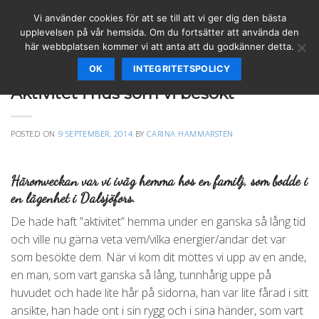
Skip
Vi använder cookies för att se till att vi ger dig den bästa
to
upplevelsen på vår hemsida. Om du fortsätter att använda den
content
här webbplatsen kommer vi att anta att du godkänner detta.
OK
INTEGRITETSPOLICY
ÄNGLAR & BUDSKAP
,
SPIRITUELLT
,
VÄGLEDNING
Aktivitet i hus som vi besökt
POSTED ON
9 SEPTEMBER, 2014
BY
CARINA HAMMARSTEN
Häromveckan var vi iväg hemma hos en familj, som bodde i
en lägenhet i Dalsjöfors.
De hade haft ”aktivitet” hemma under en ganska så lång tid
och ville nu gärna veta vem/vilka energier/andar det var
som besökte dem. När vi kom dit möttes vi upp av en ande,
en man, som vart ganska så lång, tunnhårig uppe på
huvudet och hade lite hår på sidorna, han var lite fårad i sitt
ansikte, han hade ont i sin rygg och i sina händer, som vart