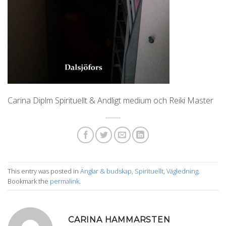
Carina Diplm Spirituellt & Andligt medium och Reiki Master
This entry was posted in
Änglar & budskap
,
Spirituellt
,
Vägledning
.
Bookmark the
permalink
.
CARINA HAMMARSTEN