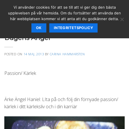
Skip
Vi använder cookies för att se till att vi ger dig den bästa
to
upplevelsen på vår hemsida. Om du fortsätter att använda den
content
här webbplatsen kommer vi att anta att du godkänner detta.
OK
INTEGRITETSPOLICY
SPIRITUELLT
,
VÄGLEDNING
Dagens Ängel
POSTED ON
14 MAJ, 2013
BY
CARINA HAMMARSTEN
Passion/ Kärlek
Ärke Ängel Haniel: LIta på och följ din förnyade passion/
kärlek i ditt kärleksliv och i din karriär