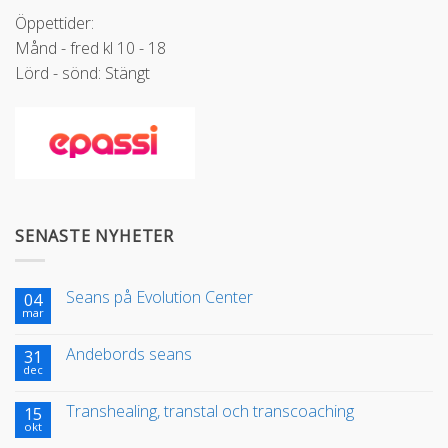
Öppettider:
Månd - fred kl 10 - 18
Lörd - sönd: Stängt
SENASTE NYHETER
Seans på Evolution Center
04
mar
Andebords seans
31
dec
Transhealing, transtal och transcoaching
15
okt