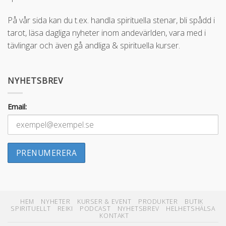
På vår sida kan du t.ex. handla spirituella stenar, bli spådd i
tarot, läsa dagliga nyheter inom andevärlden, vara med i
tävlingar och även gå andliga & spirituella kurser.
NYHETSBREV
Email:
HEM
NYHETER
KURSER & EVENT
PRODUKTER
BUTIK
SPIRITUELLT
REIKI
PODCAST
NYHETSBREV
HELHETSHÄLSA
KONTAKT