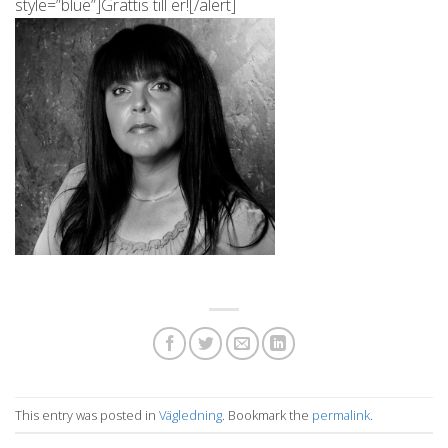
style=”blue”]Grattis till er![/alert]
This entry was posted in
Vägledning
. Bookmark the
permalink
.