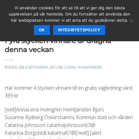
Skip
Vi använder cookies för att se till att vi ger dig den bästa
to
upplevelsen på vår hemsida. Om du fortsätter att använda den
content
här webbplatsen kommer vi att anta att du godkänner detta.
OK
INTEGRITETSPOLICY
VÄGLEDNING
Fyra stycken vinnare är dragna
denna veckan
POSTED ON
8 SEPTEMBER, 2013
BY
CARINA HAMMARSTEN
Här kommer 4 stycken vinnare till en gratis vägledning värd
399 kr
[well]AnnaLena Holmgren Hemtjänsten Bjurs
Susanne Rydberg Oskarshamns Kommun städ och vården
Catarina Johnsson catarinajohnsson63@
Katarina Borgstedt katarina67@[/well] [alert