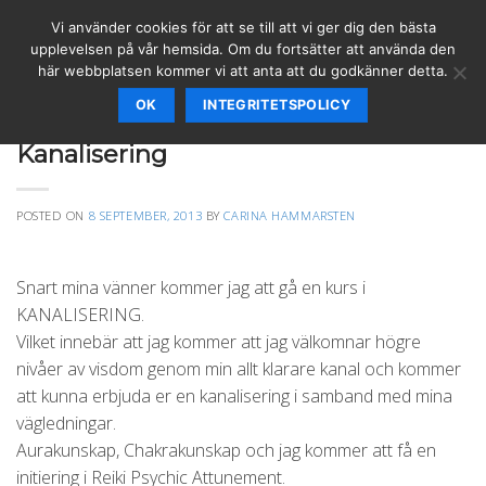
Skip
Vi använder cookies för att se till att vi ger dig den bästa
to
upplevelsen på vår hemsida. Om du fortsätter att använda den
content
här webbplatsen kommer vi att anta att du godkänner detta.
OK
INTEGRITETSPOLICY
ANDEPORTRÄTT
,
ÄNGLAR & BUDSKAP
,
REIKI
,
SPIRITUELLT
,
VÄGLEDNING
Kanalisering
POSTED ON
8 SEPTEMBER, 2013
BY
CARINA HAMMARSTEN
Snart mina vänner kommer jag att gå en kurs i
KANALISERING.
Vilket innebär att jag kommer att jag välkomnar högre
nivåer av visdom genom min allt klarare kanal och kommer
att kunna erbjuda er en kanalisering i samband med mina
vägledningar.
Aurakunskap, Chakrakunskap och jag kommer att få en
initiering i Reiki Psychic Attunement.