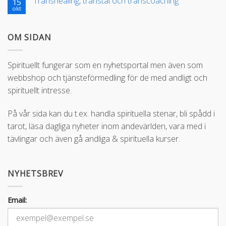
Transhealing, transtal och transcoaching
15
okt
OM SIDAN
Spirituellt fungerar som en nyhetsportal men även som
webbshop och tjänsteförmedling för de med andligt och
spirituellt intresse.
På vår sida kan du t.ex. handla spirituella stenar, bli spådd i
tarot, läsa dagliga nyheter inom andevärlden, vara med i
tävlingar och även gå andliga & spirituella kurser.
NYHETSBREV
Email: