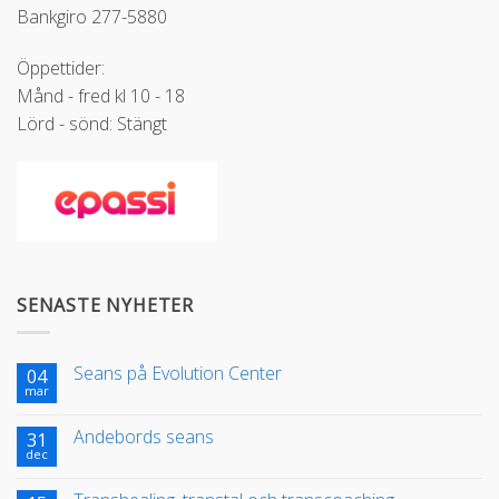
Bankgiro 277-5880
Öppettider:
Månd - fred kl 10 - 18
Lörd - sönd: Stängt
SENASTE NYHETER
Seans på Evolution Center
04
mar
Andebords seans
31
dec