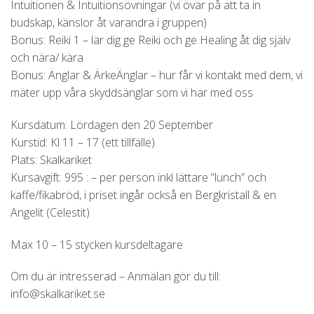
Intuitionen & Intuitionsövningar (vi övar på att ta in
budskap, känslor åt varandra i gruppen)
Bonus: Reiki 1 – lär dig ge Reiki och ge Healing åt dig själv
och nära/ kära
Bonus: Änglar & ÄrkeÄnglar – hur får vi kontakt med dem, vi
mäter upp våra skyddsänglar som vi har med oss
Kursdatum: Lördagen den 20 September
Kurstid: Kl 11 – 17 (ett tillfälle)
Plats: Skalkariket
Kursavgift: 995 : – per person inkl lättare ”lunch” och
kaffe/fikabröd, i priset ingår också en Bergkristall & en
Angelit (Celestit)
Max 10 – 15 stycken kursdeltagare
Om du är intresserad – Anmälan gör du till:
info@skalkariket.se