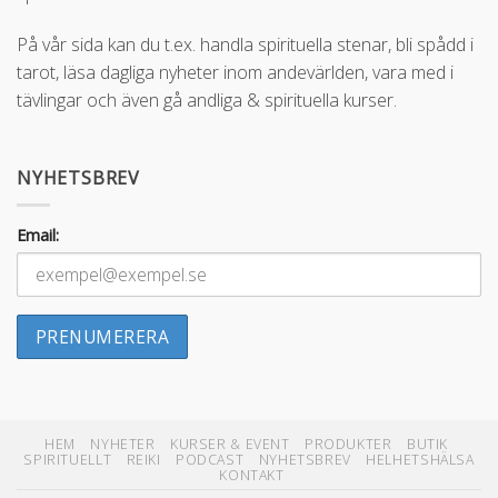
På vår sida kan du t.ex. handla spirituella stenar, bli spådd i
tarot, läsa dagliga nyheter inom andevärlden, vara med i
tävlingar och även gå andliga & spirituella kurser.
NYHETSBREV
Email:
HEM
NYHETER
KURSER & EVENT
PRODUKTER
BUTIK
SPIRITUELLT
REIKI
PODCAST
NYHETSBREV
HELHETSHÄLSA
KONTAKT