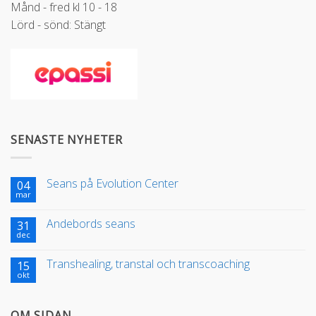
Månd - fred kl 10 - 18
Lörd - sönd: Stängt
SENASTE NYHETER
Seans på Evolution Center
04
mar
Andebords seans
31
dec
Transhealing, transtal och transcoaching
15
okt
OM SIDAN