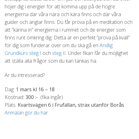
höjer dig i energier för att komma upp på de högre
energierna där våra nära och kära finns och där våra
guider och änglar finns. Du får prova på en meditation och
att ”känna in” energierna i rummet och de energier som
finns runt omkring dig. Detta är en perfekt ”prova på kväll”
för dig som funderar över om du ska gå en
Andlig
Grundkurs steg I
och
steg II
. Under fikan får du möjlighet
att ställa alla frågor som du kan tänkas ha.
Är du intresserad?
Dag:
1 mars kl 16 – 18
Kostnad:
300 :-
(fika ingår)
Plats:
Kvartsvägen 6 i Frufällan, strax utanför Borås
Anmälan gör du här.