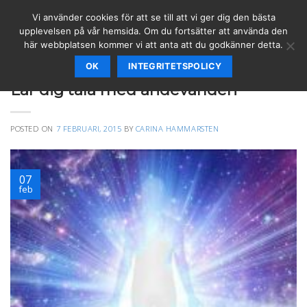
Skip
Vi använder cookies för att se till att vi ger dig den bästa
to
upplevelsen på vår hemsida. Om du fortsätter att använda den
content
här webbplatsen kommer vi att anta att du godkänner detta.
OK
INTEGRITETSPOLICY
ÄNGLAR & BUDSKAP
,
SPIRITUELLT
Lär dig tala med andevärlden
POSTED ON
7 FEBRUARI, 2015
BY
CARINA HAMMARSTEN
07
feb