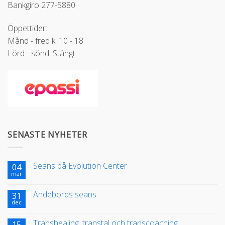
Bankgiro 277-5880
Öppettider:
Månd - fred kl 10 - 18
Lörd - sönd: Stängt
SENASTE NYHETER
Seans på Evolution Center
04
mar
Andebords seans
31
dec
Transhealing, transtal och transcoaching
15