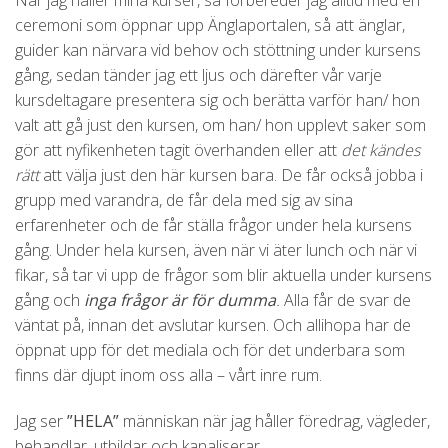
ceremoni som öppnar upp Änglaportalen, så att änglar,
guider kan närvara vid behov och stöttning under kursens
gång, sedan tänder jag ett ljus och därefter vår varje
kursdeltagare presentera sig och berätta varför han/ hon
valt att gå just den kursen, om han/ hon upplevt saker som
gör att nyfikenheten tagit överhanden eller att
det kändes
rätt
att välja just den här kursen bara. De får också jobba i
grupp med varandra, de får dela med sig av sina
erfarenheter och de får ställa frågor under hela kursens
gång. Under hela kursen, även när vi äter lunch och när vi
fikar, så tar vi upp de frågor som blir aktuella under kursens
gång och
inga frågor är för dumma
.
Alla får de svar de
väntat på, innan det avslutar kursen. Och allihopa har de
öppnat upp för det mediala och för det underbara som
finns där djupt inom oss alla – vårt inre rum.
Jag ser
”HELA”
människan när jag håller föredrag, vägleder,
behandlar, utbildar och kanaliserar.