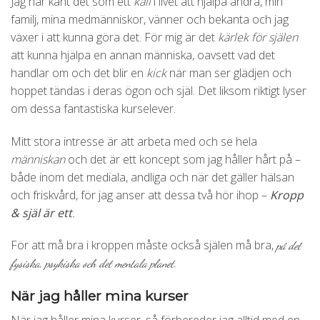
Jag har känt det som ett
kall
i livet att hjälpa andra, min
familj, mina medmänniskor, vänner och bekanta och jag
växer i att kunna göra det. För mig är det
kärlek för själen
att kunna hjälpa en annan människa, oavsett vad det
handlar om och det blir en
kick
när man ser glädjen och
hoppet tändas i deras ögon och själ. Det liksom riktigt lyser
om dessa fantastiska kurselever.
Mitt stora intresse är att arbeta med och se hela
människan
och det är ett koncept som jag håller hårt på –
både inom det mediala, andliga och när det gäller hälsan
och friskvård, för jag anser att dessa två hör ihop –
Kropp
& själ är ett
.
För att må bra i kroppen måste också själen må bra,
på det
fysiska, psykiska och det mentala planet.
När jag håller mina kurser
När jag håller mina kurser, så förbereder jag alltid med en