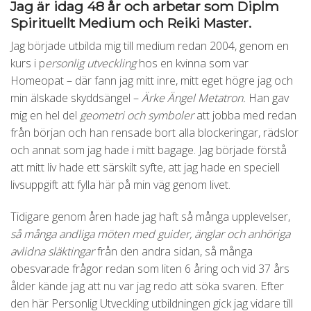
Jag är idag 48 år och arbetar som Diplm
Spirituellt Medium och Reiki Master.
Jag började utbilda mig till medium redan 2004, genom en
kurs i p
ersonlig utveckling
hos en kvinna som var
Homeopat – där fann jag mitt inre, mitt eget högre jag och
min älskade skyddsängel –
Ärke Ängel Metatron.
Han gav
mig en hel del
geometri och symboler
att jobba med redan
från början och han rensade bort alla blockeringar, rädslor
och annat som jag hade i mitt bagage. Jag började förstå
att mitt liv hade ett särskilt syfte, att jag hade en speciell
livsuppgift att fylla här på min väg genom livet.
Tidigare genom åren hade jag haft så många upplevelser,
så många andliga möten med guider, änglar och anhöriga
avlidna släktingar
från den andra sidan, så många
obesvarade frågor redan som liten 6 åring och vid 37 års
ålder kände jag att nu var jag redo att söka svaren. Efter
den här Personlig Utveckling utbildningen gick jag vidare till