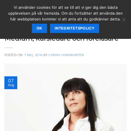
Skip
Vi använder cookies för att se till att vi ger dig den bästa
to
upplevelsen på vår hemsida. Om du fortsätter att använda den
content
här webbplatsen kommer vi att anta att du godkänner detta.
OK
INTEGRITETSPOLICY
KURSER
,
SPIRITUELLT
Medium, kursledare och föreläsare
POSTED ON
7 MAJ, 2016
BY
CARINA HAMMARSTEN
07
maj