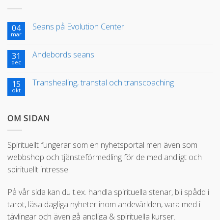
Seans på Evolution Center
04
mar
Andebords seans
31
dec
Transhealing, transtal och transcoaching
15
okt
OM SIDAN
Spirituellt fungerar som en nyhetsportal men även som
webbshop och tjänsteförmedling för de med andligt och
spirituellt intresse.
På vår sida kan du t.ex. handla spirituella stenar, bli spådd i
tarot, läsa dagliga nyheter inom andevärlden, vara med i
tävlingar och även gå andliga & spirituella kurser.