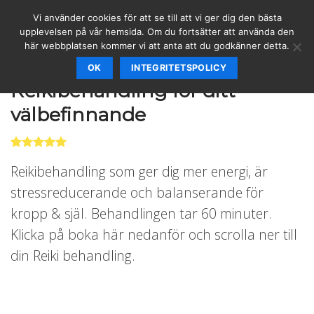
Skip
Vi använder cookies för att se till att vi ger dig den bästa
to
upplevelsen på vår hemsida. Om du fortsätter att använda den
content
här webbplatsen kommer vi att anta att du godkänner detta.
OK
INTEGRITETSPOLICY
TJÄNSTER
/
BEHANDLINGAR
Reikibehandling för ditt
välbefinnande
Betygsatt
4
Reikibehandling som ger dig mer energi, är
5.00
av 5
baserat på
stressreducerande och balanserande för
kundrecensioner
kropp & själ. Behandlingen tar 60 minuter.
Klicka på boka här nedanför och scrolla ner till
din Reiki behandling.