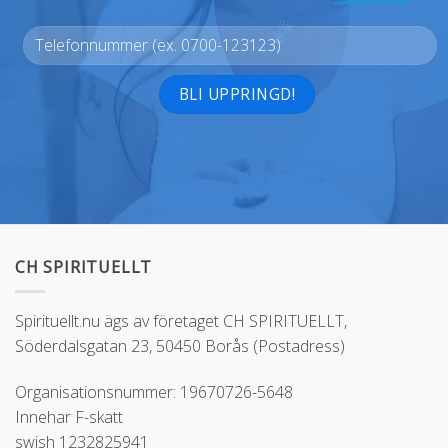
Alternative:
CH SPIRITUELLT
Spirituellt.nu ägs av företaget CH SPIRITUELLT,
Söderdalsgatan 23, 50450 Borås (Postadress)
Organisationsnummer: 19670726-5648
Innehar F-skatt
swish 1232825941