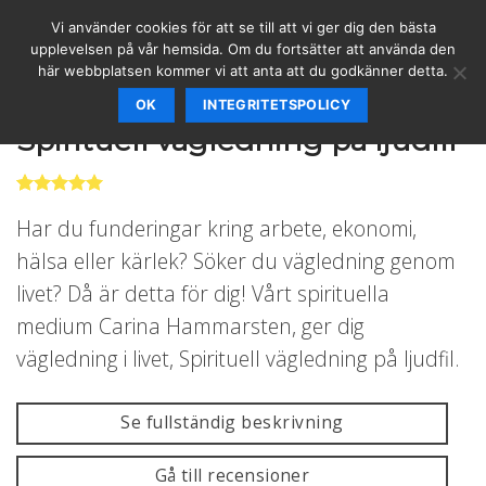
Skip
Vi använder cookies för att se till att vi ger dig den bästa
to
upplevelsen på vår hemsida. Om du fortsätter att använda den
content
här webbplatsen kommer vi att anta att du godkänner detta.
OK
INTEGRITETSPOLICY
TJÄNSTER
/
VÄGLEDNINGAR
Spirituell vägledning på ljudfil
Betygsatt
6
Har du funderingar kring arbete, ekonomi,
5.00
av 5
baserat på
hälsa eller kärlek? Söker du vägledning genom
kundrecensioner
livet? Då är detta för dig! Vårt spirituella
medium Carina Hammarsten, ger dig
vägledning i livet, Spirituell vägledning på ljudfil.
Se fullständig beskrivning
Gå till recensioner