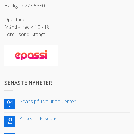
Bankgiro 277-5880
Öppettider:
Månd - fred kl 10 - 18
Lörd - sönd: Stängt
SENASTE NYHETER
Seans på Evolution Center
04
mar
Andebords seans
31
dec