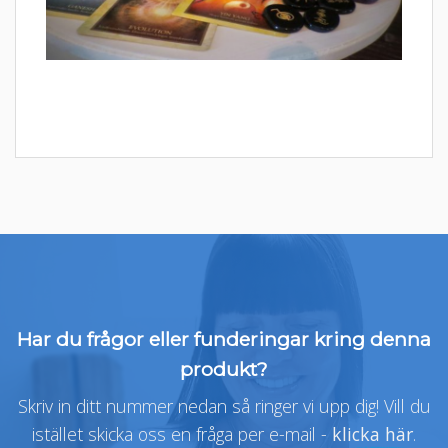
Har du frågor eller funderingar kring denna
produkt?
Skriv in ditt nummer nedan så ringer vi upp dig! Vill du
istället skicka oss en fråga per e-mail -
klicka här
.