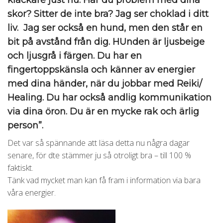
kläckare just nu. Har du problem med dina
skor? Sitter de inte bra? Jag ser choklad i ditt
liv. Jag ser också en hund, men den står en
bit på avstånd från dig. HUnden är ljusbeige
och ljusgrå i färgen. Du har en
fingertoppskänsla och känner av energier
med dina händer, när du jobbar med Reiki/
Healing. Du har också andlig kommunikation
via dina öron. Du är en mycke rak och ärlig
person”.
Det var så spännande att läsa detta nu några dagar
senare, för dte stämmer ju så otroligt bra – till 100 %
faktiskt.
Tänk vad mycket man kan få fram i information via bara
våra energier.