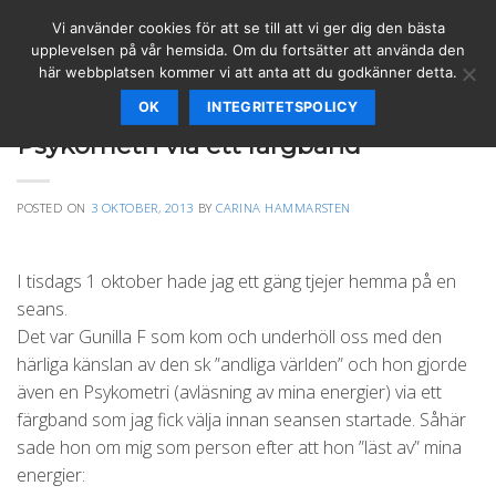
Skip
Vi använder cookies för att se till att vi ger dig den bästa
to
upplevelsen på vår hemsida. Om du fortsätter att använda den
content
här webbplatsen kommer vi att anta att du godkänner detta.
OK
INTEGRITETSPOLICY
SPIRITUELLT
Psykometri via ett färgband
POSTED ON
3 OKTOBER, 2013
BY
CARINA HAMMARSTEN
I tisdags 1 oktober hade jag ett gäng tjejer hemma på en
seans.
Det var Gunilla F som kom och underhöll oss med den
härliga känslan av den sk ”andliga världen” och hon gjorde
även en Psykometri (avläsning av mina energier) via ett
färgband som jag fick välja innan seansen startade. Såhär
sade hon om mig som person efter att hon ”läst av” mina
energier: