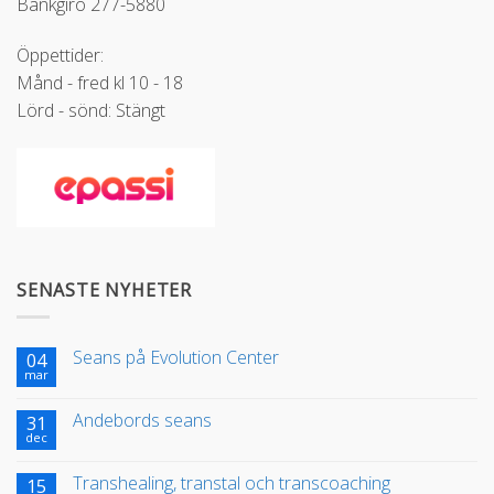
Bankgiro 277-5880
Öppettider:
Månd - fred kl 10 - 18
Lörd - sönd: Stängt
SENASTE NYHETER
Seans på Evolution Center
04
mar
Andebords seans
31
dec
Transhealing, transtal och transcoaching
15