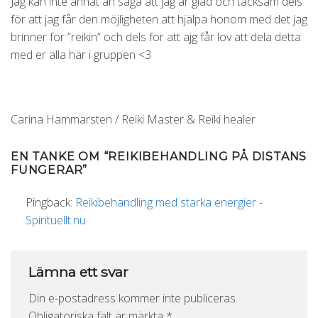
Jag kan inte annat än säga att jag är glad och tacksam dels
för att jag får den möjligheten att hjälpa honom med det jag
brinner för ”reikin” och dels för att ajg får lov att dela detta
med er alla här i gruppen <3
Carina Hammarsten / Reiki Master & Reiki healer
EN TANKE OM “
REIKIBEHANDLING PÅ DISTANS
FUNGERAR
”
Pingback:
Reikibehandling med starka energier -
Spirituellt.nu
Lämna ett svar
Din e-postadress kommer inte publiceras.
Obligatoriska fält är märkta
*