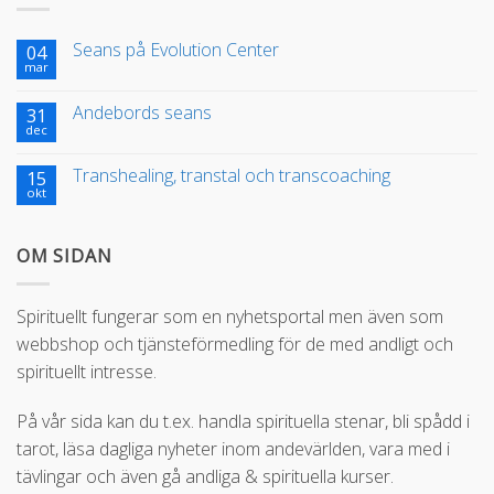
Seans på Evolution Center
04
mar
Andebords seans
31
dec
Transhealing, transtal och transcoaching
15
okt
OM SIDAN
Spirituellt fungerar som en nyhetsportal men även som
webbshop och tjänsteförmedling för de med andligt och
spirituellt intresse.
På vår sida kan du t.ex. handla spirituella stenar, bli spådd i
tarot, läsa dagliga nyheter inom andevärlden, vara med i
tävlingar och även gå andliga & spirituella kurser.