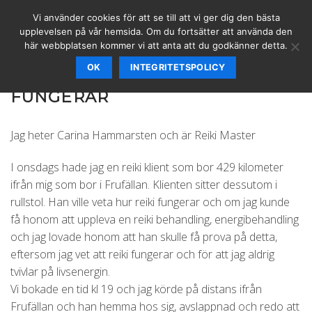
Skip
Vi använder cookies för att se till att vi ger dig den bästa
to
upplevelsen på vår hemsida. Om du fortsätter att använda den
content
här webbplatsen kommer vi att anta att du godkänner detta.
OK
INTEGRITETSPOLICY
REIKIBEHANDLING PÅ DISTANS
FUNGERAR
Jag heter Carina Hammarsten​ och är Reiki Master
I onsdags hade jag en reiki klient som bor 429 kilometer
ifrån mig som bor i Frufällan. Klienten sitter dessutom i
rullstol. Han ville veta hur reiki fungerar och om jag kunde
få honom att uppleva en reiki behandling, energibehandling
och jag lovade honom att han skulle få prova på detta,
eftersom jag vet att reiki fungerar och för att jag aldrig
tvivlar på livsenergin.
Vi bokade en tid kl 19 och jag körde på distans ifrån
Frufällan och han hemma hos sig, avslappnad och redo att