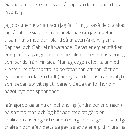
Gabriel om att klienten skall få uppleva denna underbara
livsenergi.
Jag dokumenterar allt som jag får till mig, likaså de budskap
jag får till mig via de sk reiki änglarna som jag arbetar
tillsammans med och ibland så är även Ärke Änglarna
Raphael och Gabriel närvarande. Deras energier stärker
energin flera gånger om och det blir en mer intensiv energi
som sänds från min sida. När jag dagen efter talar med
klienten i telefonsamtal så berättar han att han känt en
ryckande känsla i sin höft (mer ryckande känsla än vanligt)
som sedan spridit sig ut i benen. Detta var för honom
något nytt och spännande.
Igår gjorde jag ännu en behandling (andra behandlingen)
på samma man och jag började med att göra en
chakrabalansering och sända energi och färger till samtliga
chakran och efetr detta så gav jag extra energi till njurarna