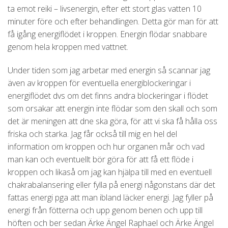
ta emot reiki – livsenergin, efter ett stort glas vatten 10
minuter före och efter behandlingen. Detta gör man för att
få igång energiflödet i kroppen. Energin flödar snabbare
genom hela kroppen med vattnet.
Under tiden som jag arbetar med energin så scannar jag
även av kroppen för eventuella energiblockeringar i
energiflödet dvs om det finns andra blockeringar i flödet
som orsakar att energin inte flödar som den skall och som
det är meningen att dne ska göra, för att vi ska få hålla oss
friska och starka. Jag får också till mig en hel del
information om kroppen och hur organen mår och vad
man kan och eventuellt bör göra för att få ett flöde i
kroppen och likaså om jag kan hjälpa till med en eventuell
chakrabalansering eller fylla på energi någonstans där det
fattas energi pga att man ibland läcker energi. Jag fyller på
energi från fötterna och upp genom benen och upp till
höften och ber sedan Ärke Ängel Raphael och Ärke Ängel