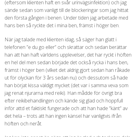
(eftersom klienten haft en svår urinvägsinfektion) och jag
sände sedan som vanligt till de blockeringar som jag hittat
den första gången i benen. Under tiden jag arbetade med
hans ben så ryckte det i mina ben, främst i höger ben.
När jag talade med klienten idag, så säger han glatt i
telefonen ”e du go eller” och skrattar och sedan berättar
han att han haft världens upplevelser, det har ryckt i höften
en hel del men sedan började det också rycka i hans ben,
främst i höger ben (vilket det aldrig gjort sedan han råkade
ut för olyckan för 3 års sedan nu) och dessutom så hade
han börjat kissa väldigt mycket (det var i samma veva som
jag renat njurarna med reiki). Han mådde för övrigt bra
efter reikibehandlingen och kände sig glad och hoppfull
inför attd et faktiskt fungerade och att han hade ”känt” av
det hela – trots att han ingen känsel har vanligtvis ifrån
höften och neråt.