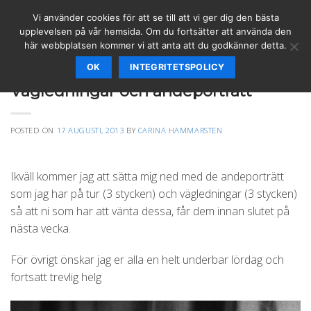
Skip
Vi använder cookies för att se till att vi ger dig den bästa
to
upplevelsen på vår hemsida. Om du fortsätter att använda den
content
här webbplatsen kommer vi att anta att du godkänner detta.
OK
INTEGRITETSPOLICY
ANDEPORTRÄTT
,
ÄNGLAR & BUDSKAP
,
SPIRITUELLT
,
VÄGLEDNING
Vägledningar och andeporträtt
POSTED ON
17 AUGUSTI, 2013
BY
CARINA HAMMARSTEN
Ikväll kommer jag att sätta mig ned med de andeporträtt
som jag har på tur (3 stycken) och vägledningar (3 stycken)
så att ni som har att vänta dessa, får dem innan slutet på
nästa vecka.
För övrigt önskar jag er alla en helt underbar lördag och
fortsatt trevlig helg