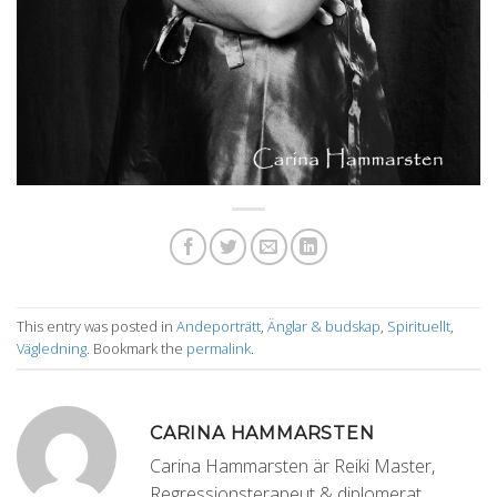
This entry was posted in
Andeporträtt
,
Änglar & budskap
,
Spirituellt
,
Vägledning
. Bookmark the
permalink
.
CARINA HAMMARSTEN
Carina Hammarsten är Reiki Master,
Regressionsterapeut & diplomerat