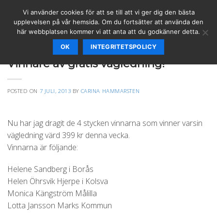
Skip
Vi använder cookies för att se till att vi ger dig den bästa
to
upplevelsen på vår hemsida. Om du fortsätter att använda den
content
här webbplatsen kommer vi att anta att du godkänner detta.
OK
INTEGRITETSPOLICY
SPIRITUELLT
,
VÄGLEDNING
Vinnare av gratis vägledning!
POSTED ON
7 JULI, 2013
BY
CARINA HAMMARSTEN
Nu har jag dragit de 4 stycken vinnarna som vinner varsin
vägledning värd 399 kr denna vecka.
Vinnarna är följande:
Helene Sandberg i Borås
Helen Öhrsvik Hjerpe i Kolsva
Monica Kängström Målilla
Lotta Jansson Marks Kommun