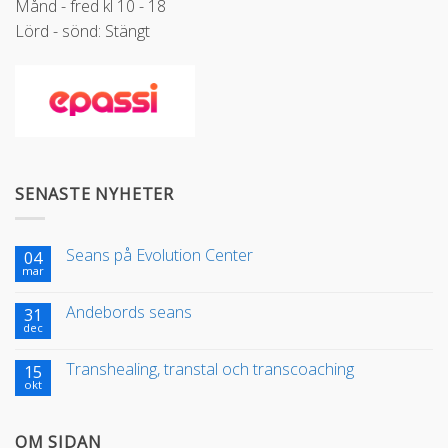
Månd - fred kl 10 - 18
Lörd - sönd: Stängt
SENASTE NYHETER
Seans på Evolution Center
04
mar
Andebords seans
31
dec
Transhealing, transtal och transcoaching
15
okt
OM SIDAN