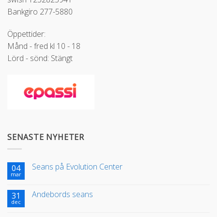
Bankgiro 277-5880
Öppettider:
Månd - fred kl 10 - 18
Lörd - sönd: Stängt
SENASTE NYHETER
Seans på Evolution Center
04
mar
Andebords seans
31
dec