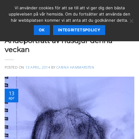
Skip
Vi använder cookies för att se till att vi ger dig den bästa
to
upplevelsen på vår hemsida. Om du fortsätter att använda den
content
här webbplatsen kommer vi att anta att du godkänner detta.
OK
INTEGRITETSPOLICY
ANDEPORTRÄTT
Andeporträtt av husdjur denna
veckan
POSTED ON
13 APRIL, 2014
BY
CARINA HAMMARSTEN
13
apr