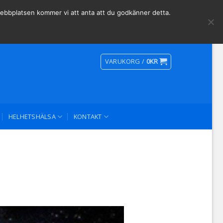
Social Media
 webbplatsen kommer vi att anta att du godkänner detta.
VARUKORG /
0
KR
HELHETSHÄLSA
KONTAKT