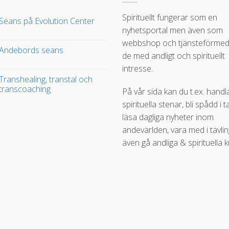
Spirituellt fungerar som en
Seans på Evolution Center
nyhetsportal men även som
webbshop och tjänsteförmedl
Andebords seans
de med andligt och spirituellt
intresse.
Transhealing, transtal och
transcoaching
På vår sida kan du t.ex. handl
spirituella stenar, bli spådd i t
läsa dagliga nyheter inom
andevärlden, vara med i tävli
även gå andliga & spirituella k