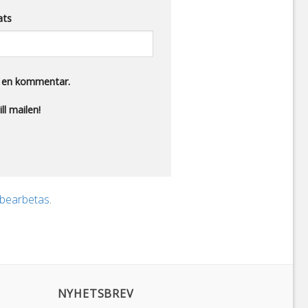
ats
r en kommentar.
ll mailen!
 bearbetas
.
NYHETSBREV