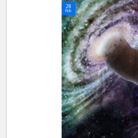
28
feb