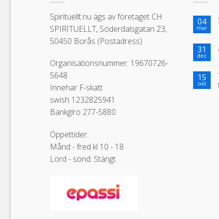
Spirituellt.nu ägs av företaget CH
04
SPIRITUELLT, Söderdalsgatan 23,
mar
50450 Borås (Postadress)
31
dec
Organisationsnummer: 19670726-
5648
15
okt
Innehar F-skatt
swish 1232825941
Bankgiro 277-5880
Öppettider:
Månd - fred kl 10 - 18
Lörd - sönd: Stängt