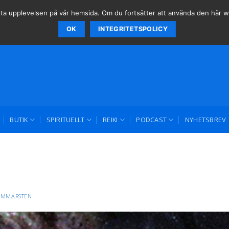
 bästa upplevelsen på vår hemsida. Om du fortsätter att använda den här
OK
INTEGRITETSPOLICY
BUTIK
SPIRITUELLT
REIKI
PODCAST
NYHETSBREV
AMMARSTEN