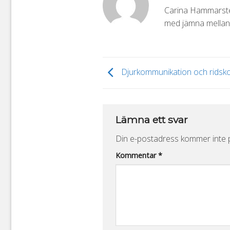
Carina Hammarsten
med jämna mellanr
Djurkommunikation och ridsko
Lämna ett svar
Din e-postadress kommer inte p
Alternative:
Kommentar
*