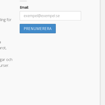
Email:
ing för
a
arot,
ngar och
urser.