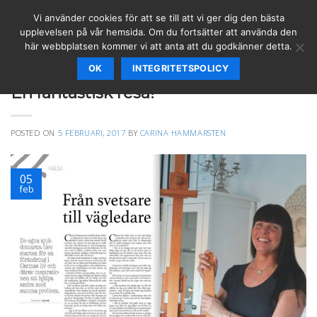
Skip
Vi använder cookies för att se till att vi ger dig den bästa
to
upplevelsen på vår hemsida. Om du fortsätter att använda den
content
här webbplatsen kommer vi att anta att du godkänner detta.
OK
INTEGRITETSPOLICY
PODCAST & WEBB-TV
En fantastisk resa!
POSTED ON
5 FEBRUARI, 2017
BY
CARINA HAMMARSTEN
05
feb