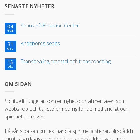
SENASTE NYHETER
Seans på Evolution Center
04
mar
Andebords seans
31
dec
Transhealing, transtal och transcoaching
15
okt
OM SIDAN
Spirituellt fungerar som en nyhetsportal men även som
webbshop och tjänsteförmedling för de med andligt och
spirituellt intresse.
På vår sida kan du t.ex. handla spirituella stenar, bli spådd i
tarot, läsa dagliga nyheter inom andevärlden, vara med i