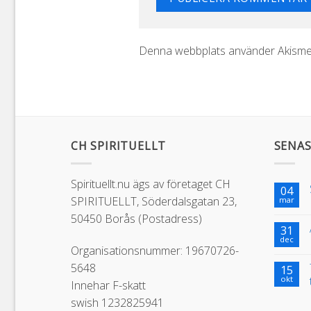
Denna webbplats använder Akismet
CH SPIRITUELLT
SENAS
Spirituellt.nu ägs av företaget CH
04
SPIRITUELLT, Söderdalsgatan 23,
mar
50450 Borås (Postadress)
31
dec
Organisationsnummer: 19670726-
5648
15
okt
Innehar F-skatt
swish 1232825941