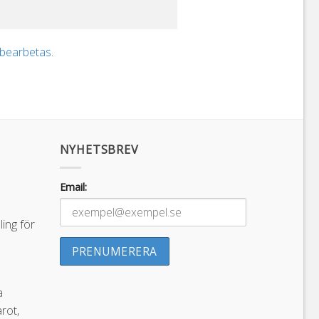
 bearbetas
.
NYHETSBREV
Email:
ing för
a
arot,