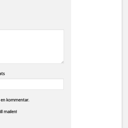
ats
r en kommentar.
ll mailen!