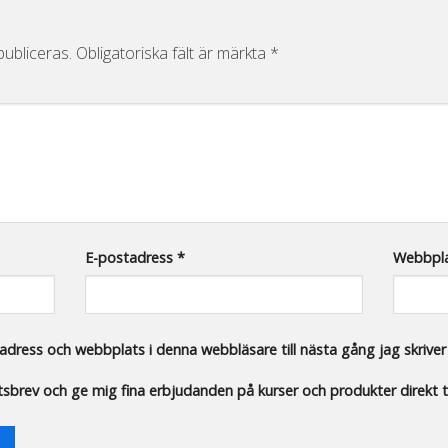
ubliceras.
Obligatoriska fält är märkta
*
E-postadress
*
Webbpl
dress och webbplats i denna webbläsare till nästa gång jag skrive
etsbrev och ge mig fina erbjudanden på kurser och produkter direkt ti