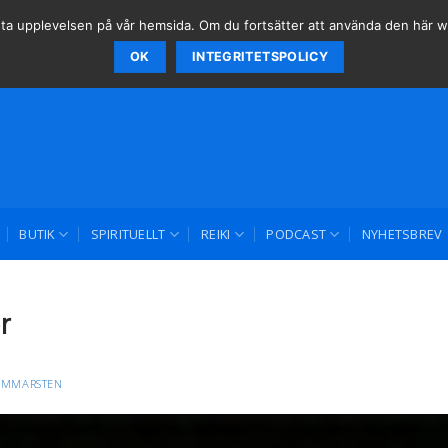
 bästa upplevelsen på vår hemsida. Om du fortsätter att använda den här
OK
INTEGRITETSPOLICY
BUTIK
SPIRITUELLT
REIKI
PODCAST
NYHETSBREV
r
AMMARSTEN