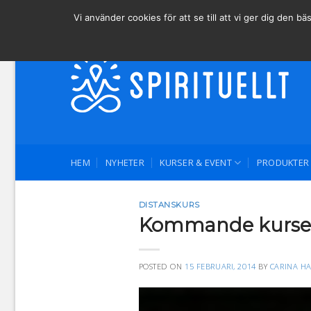
Skip
Behöver du hjälp? Ring oss på 0761-70 25 55.
Vi använder cookies för att se till att vi ger dig den
to
content
HEM
NYHETER
KURSER & EVENT
PRODUKTER
DISTANSKURS
Kommande kurse
POSTED ON
15 FEBRUARI, 2014
BY
CARINA H