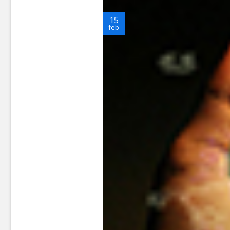
15
feb