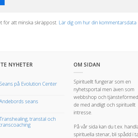
 för att minska skräppost.
Lär dig om hur din kommentarsdata
TE NYHETER
OM SIDAN
Spirituellt fungerar som en
Seans på Evolution Center
nyhetsportal men även som
webbshop och tjänsteförmedl
Andebords seans
de med andligt och spirituellt
intresse.
Transhealing, transtal och
transcoaching
På vår sida kan du t.ex. handl
spirituella stenar, bli spådd i t