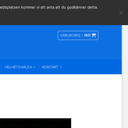
Social Media
 webbplatsen kommer vi att anta att du godkänner detta.
VARUKORG /
0
KR
HELHETSHÄLSA
KONTAKT