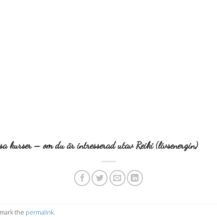
ssa kurser – om du är intresserad utav Reiki (livsenergin)
kmark the
permalink
.