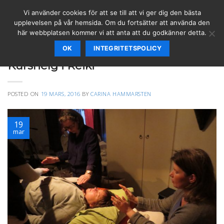
Skip
Vi använder cookies för att se till att vi ger dig den bästa
to
upplevelsen på vår hemsida. Om du fortsätter att använda den
content
här webbplatsen kommer vi att anta att du godkänner detta.
OK
INTEGRITETSPOLICY
KURSER
,
REIKI
Kurshelg i Reiki
POSTED ON
19 MARS, 2016
BY
CARINA HAMMARSTEN
19
mar