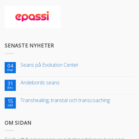
SENASTE NYHETER
Seans på Evolution Center
04
mar
Andebords seans
31
dec
Transhealing, transtal och transcoaching
15
okt
OM SIDAN