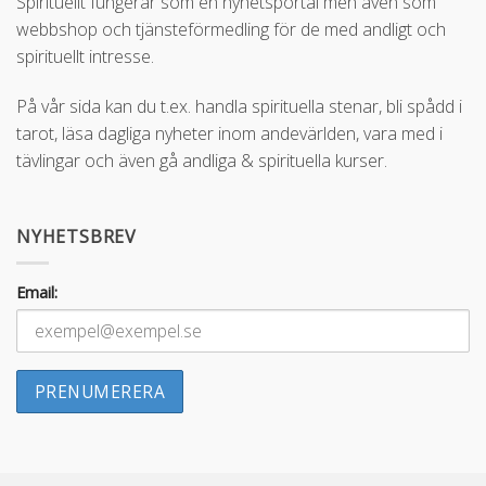
Spirituellt fungerar som en nyhetsportal men även som
webbshop och tjänsteförmedling för de med andligt och
spirituellt intresse.
På vår sida kan du t.ex. handla spirituella stenar, bli spådd i
tarot, läsa dagliga nyheter inom andevärlden, vara med i
tävlingar och även gå andliga & spirituella kurser.
NYHETSBREV
Email: