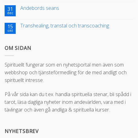
Andebords seans
31
dec
Transhealing, transtal och transcoaching
15
okt
OM SIDAN
Spirituellt fungerar som en nyhetsportal men även som
webbshop och tjänsteförmedling för de med andligt och
spirituellt intresse.
På vår sida kan du t.ex. handla spirituella stenar, bli spådd i
tarot, läsa dagliga nyheter inom andevärlden, vara med i
tävlingar och även gå andliga & spirituella kurser.
NYHETSBREV