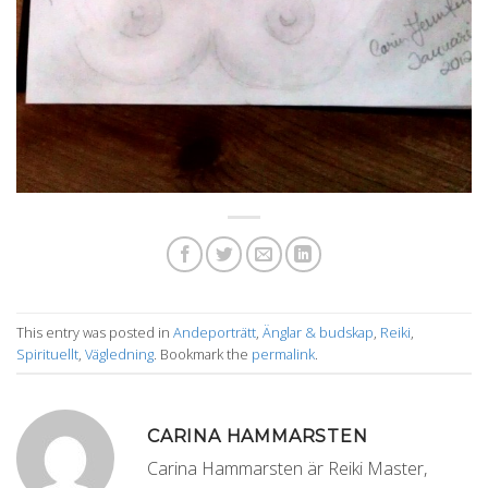
This entry was posted in
Andeporträtt
,
Änglar & budskap
,
Reiki
,
Spirituellt
,
Vägledning
. Bookmark the
permalink
.
CARINA HAMMARSTEN
Carina Hammarsten är Reiki Master,