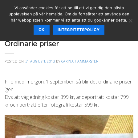
Skip
Vi använder cookies för att se till att vi ger dig den bästa
to
upplevelsen på vår hemsida. Om du fortsätter att använda den
content
här webbplatsen kommer vi att anta att du godkänner detta.
OK
INTEGRITETSPOLICY
ANDEPORTRÄTT
,
ÄNGLAR & BUDSKAP
,
REIKI
,
SPIRITUELLT
,
VÄGLEDNING
Ordinarie priser
POSTED ON
31 AUGUSTI, 2013
BY
CARINA HAMMARSTEN
Fr o med imorgon, 1 september, så blir det ordinarie priser
igen.
Dvs att vägledning kostar 399 kr, andeporträtt kostar 799
kr och porträtt efter fotografi kostar 599 kr.