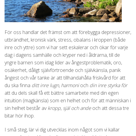
För oss handlar det främst om att förebygga depressioner,
utbrändhet, kronisk värk, stress, obalans i kroppen (både
inre och yttre) som vi har sett eskalerar och ökar för varje
dag i dagens samhälle och kryper ned i åldrarna, till de
yngre barnen som idag lider av ångestproblematik, oro,
osäkerhet, dåligt självförtroende och självkänsla, panik
ångest och vår tanke är att tillhandahålla friskvård för att
du ska finna
ditt inre lugn, harmoni
och
din inre styrka
för
att du dels skall få ett bättre samarbete med din egen
intuition (magkänsla) som en helhet och för att människan i
sin helhet består av
kropp, själ och ande
och att dessa tre
bitar hör ihop.
I små steg, lär vi dig utvecklas inom något som vi kallar