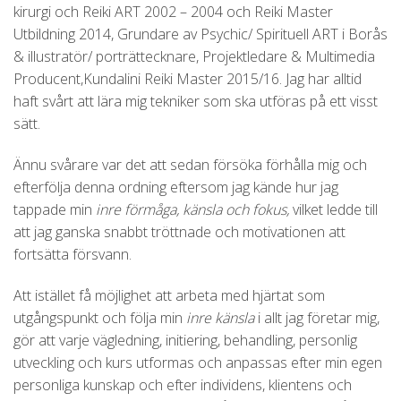
kirurgi och Reiki ART 2002 – 2004 och Reiki Master
Utbildning 2014, Grundare av Psychic/ Spirituell ART i Borås
& illustratör/ porträttecknare, Projektledare & Multimedia
Producent,Kundalini Reiki Master 2015/16. Jag har alltid
haft svårt att lära mig tekniker som ska utföras på ett visst
sätt.
Ännu svårare var det att sedan försöka förhålla mig och
efterfölja denna ordning eftersom jag kände hur jag
tappade min
inre förmåga, känsla och fokus,
vilket ledde till
att jag ganska snabbt tröttnade och motivationen att
fortsätta försvann.
Att istället få möjlighet att arbeta med hjärtat som
utgångspunkt och följa min
inre känsla
i allt jag företar mig,
gör att varje vägledning, initiering, behandling, personlig
utveckling och kurs utformas och anpassas efter min egen
personliga kunskap och efter individens, klientens och