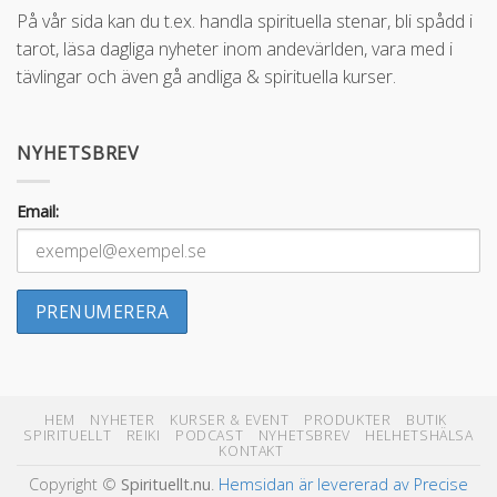
På vår sida kan du t.ex. handla spirituella stenar, bli spådd i
tarot, läsa dagliga nyheter inom andevärlden, vara med i
tävlingar och även gå andliga & spirituella kurser.
NYHETSBREV
Email:
HEM
NYHETER
KURSER & EVENT
PRODUKTER
BUTIK
SPIRITUELLT
REIKI
PODCAST
NYHETSBREV
HELHETSHÄLSA
KONTAKT
Copyright ©
Spirituellt.nu
.
Hemsidan är levererad av Precise