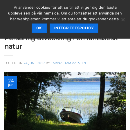
Skip
Vi använder cookies för att se till att vi ger dig den bästa
to
upplevelsen på vår hemsida. Om du fortsätter att använda den
content
här webbplatsen kommer vi att anta att du godkänner detta.
OK
INTEGRITETSPOLICY
KURSER
Personlig utveckling i en fantastisk
natur
POSTED ON
24 JUNI, 2017
BY
CARINA HAMMARSTEN
24
jun