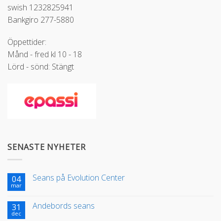
swish 1232825941
Bankgiro 277-5880
Öppettider:
Månd - fred kl 10 - 18
Lörd - sönd: Stängt
SENASTE NYHETER
Seans på Evolution Center
04
mar
Andebords seans
31
dec