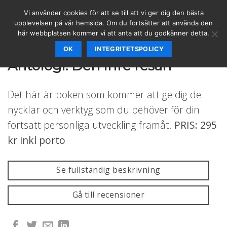
Skip
Vi använder cookies för att se till att vi ger dig den bästa
to
upplevelsen på vår hemsida. Om du fortsätter att använda den
content
här webbplatsen kommer vi att anta att du godkänner detta.
OK
INTEGRITETSPOLICY
KURSER
/
PERSONLIG UTVECKLING
Antologi: Den inre resan
Det här är boken som kommer att ge dig de
nycklar och verktyg som du behöver för din
fortsatt personliga utveckling framåt.
PRIS: 295
kr inkl porto
Se fullständig beskrivning
Gå till recensioner