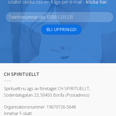
istället skicka oss en fråga per e-mail -
klicka här
.
Alternative:
CH SPIRITUELLT
Spirituellt.nu ägs av företaget CH SPIRITUELLT,
Söderdalsgatan 23, 50450 Borås (Postadress)
Organisationsnummer: 19670726-5648
Innehar F-skatt