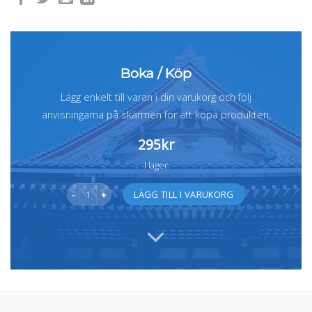
Boka / Köp
Lägg enkelt till varan i din varukorg och följ
anvisningarna på skärmen för att köpa produkten.
295
kr
I lager
Antologi: Den inre resan mängd
Alternative:
LÄGG TILL I VARUKORG