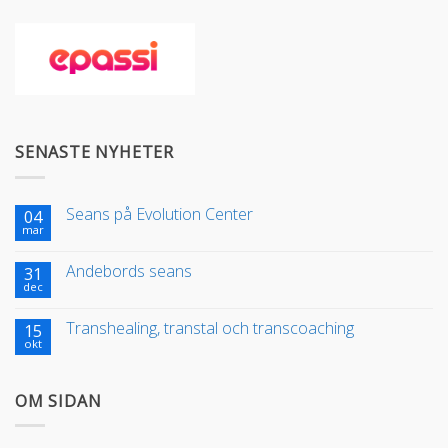
SENASTE NYHETER
Seans på Evolution Center
04
mar
Andebords seans
31
dec
Transhealing, transtal och transcoaching
15
okt
OM SIDAN