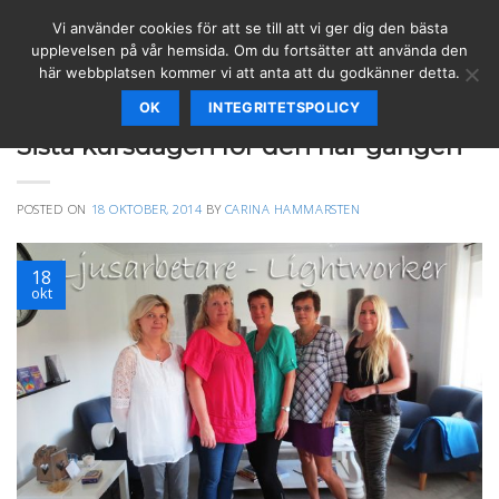
Skip
Vi använder cookies för att se till att vi ger dig den bästa
to
upplevelsen på vår hemsida. Om du fortsätter att använda den
content
här webbplatsen kommer vi att anta att du godkänner detta.
OK
INTEGRITETSPOLICY
ÄNGLAR & BUDSKAP
,
KURSER
,
SPIRITUELLT
,
VÄGLEDNING
Sista kursdagen för den här gången
POSTED ON
18 OKTOBER, 2014
BY
CARINA HAMMARSTEN
18
okt