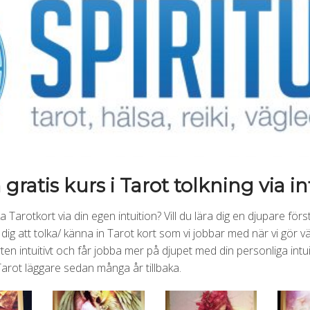
gratis kurs i Tarot tolkning via i
ka Tarotkort via din egen intuition? Vill du lära dig en djupare fö
 dig att tolka/ känna in Tarot kort som vi jobbar med när vi gör v
rten intuitivt och får jobba mer på djupet med din personliga int
rot läggare sedan många år tillbaka.