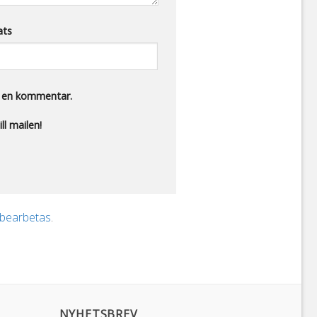
ats
r en kommentar.
ll mailen!
 bearbetas
.
NYHETSBREV