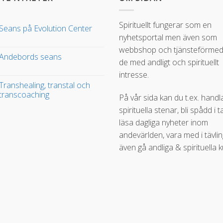
Spirituellt fungerar som en
Seans på Evolution Center
nyhetsportal men även som
webbshop och tjänsteförmedl
Andebords seans
de med andligt och spirituellt
intresse.
Transhealing, transtal och
transcoaching
På vår sida kan du t.ex. handl
spirituella stenar, bli spådd i t
läsa dagliga nyheter inom
andevärlden, vara med i tävli
även gå andliga & spirituella k