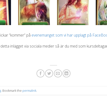
klickar ”kommer” på
evenemanget som vi har upplagt på FaceBoo
a detta inlägget via sociala medier så är du med som kursdeltaga
g
. Bookmark the
permalink
.