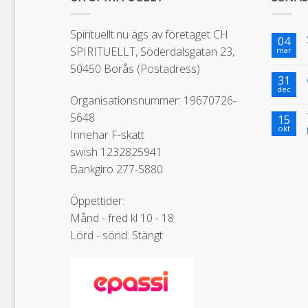
Spirituellt.nu ägs av företaget CH
04
SPIRITUELLT, Söderdalsgatan 23,
mar
50450 Borås (Postadress)
31
dec
Organisationsnummer: 19670726-
5648
15
okt
Innehar F-skatt
swish 1232825941
Bankgiro 277-5880
Öppettider:
Månd - fred kl 10 - 18
Lörd - sönd: Stängt