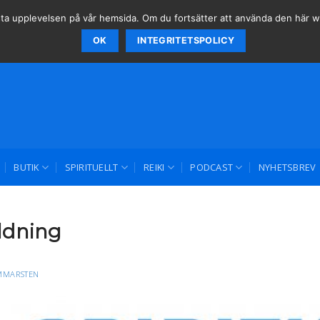
 bästa upplevelsen på vår hemsida. Om du fortsätter att använda den här
OK
INTEGRITETSPOLICY
BUTIK
SPIRITUELLT
REIKI
PODCAST
NYHETSBREV
ildning
MMARSTEN