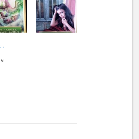
k.
re.