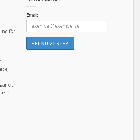
Email:
ing för
a
arot,
ngar och
urser.