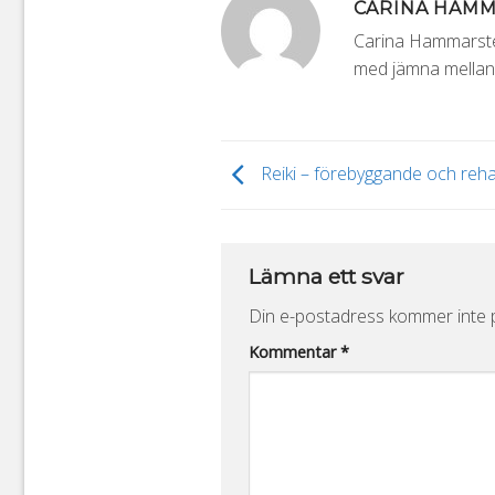
CARINA HAM
Carina Hammarsten
med jämna mellanr
Reiki – förebyggande och rehab
Lämna ett svar
Din e-postadress kommer inte p
Alternative:
Kommentar
*