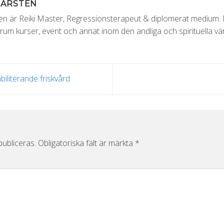
MARSTEN
 är Reiki Master, Regressionsterapeut & diplomerat medium. Dr
um kurser, event och annat inom den andliga och spirituella vär
iliterande friskvård
ubliceras.
Obligatoriska fält är märkta
*