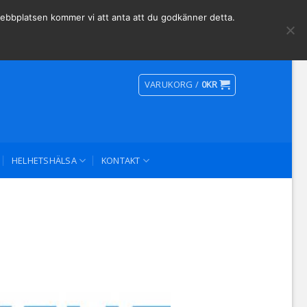
Social Media
 webbplatsen kommer vi att anta att du godkänner detta.
VARUKORG /
0
KR
HELHETSHÄLSA
KONTAKT