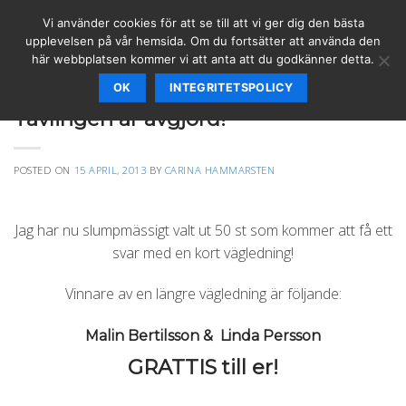
Skip
Vi använder cookies för att se till att vi ger dig den bästa
to
upplevelsen på vår hemsida. Om du fortsätter att använda den
content
här webbplatsen kommer vi att anta att du godkänner detta.
OK
INTEGRITETSPOLICY
SPIRITUELLT
Tävlingen är avgjord!
POSTED ON
15 APRIL, 2013
BY
CARINA HAMMARSTEN
Jag har nu slumpmässigt valt ut 50 st som kommer att få ett
svar med en kort vägledning!
Vinnare av en längre vägledning är följande:
Malin Bertilsson & Linda Persson
GRATTIS till er!