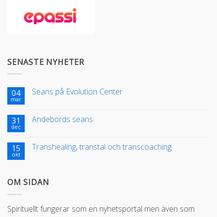
SENASTE NYHETER
Seans på Evolution Center
04
mar
Andebords seans
31
dec
Transhealing, transtal och transcoaching
15
okt
OM SIDAN
Spirituellt fungerar som en nyhetsportal men även som