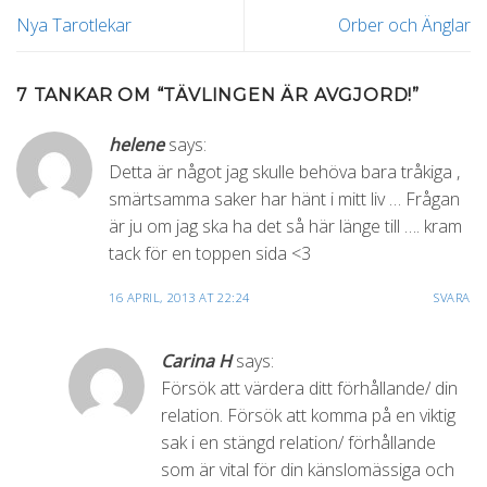
Nya Tarotlekar
Orber och Änglar
7 TANKAR OM “
TÄVLINGEN ÄR AVGJORD!
”
helene
says:
Detta är något jag skulle behöva bara tråkiga ,
smärtsamma saker har hänt i mitt liv … Frågan
är ju om jag ska ha det så här länge till …. kram
tack för en toppen sida <3
16 APRIL, 2013 AT 22:24
SVARA
Carina H
says:
Försök att värdera ditt förhållande/ din
relation. Försök att komma på en viktig
sak i en stängd relation/ förhållande
som är vital för din känslomässiga och