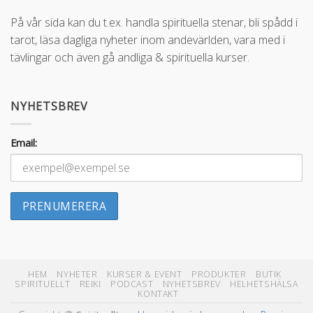
På vår sida kan du t.ex. handla spirituella stenar, bli spådd i
tarot, läsa dagliga nyheter inom andevärlden, vara med i
tävlingar och även gå andliga & spirituella kurser.
NYHETSBREV
Email:
HEM
NYHETER
KURSER & EVENT
PRODUKTER
BUTIK
SPIRITUELLT
REIKI
PODCAST
NYHETSBREV
HELHETSHÄLSA
KONTAKT