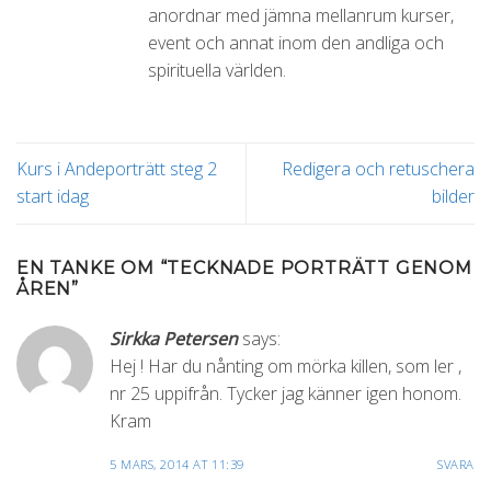
anordnar med jämna mellanrum kurser,
event och annat inom den andliga och
spirituella världen.
Kurs i Andeporträtt steg 2
Redigera och retuschera
start idag
bilder
EN TANKE OM “
TECKNADE PORTRÄTT GENOM
ÅREN
”
Sirkka Petersen
says:
Hej ! Har du nånting om mörka killen, som ler ,
nr 25 uppifrån. Tycker jag känner igen honom.
Kram
5 MARS, 2014 AT 11:39
SVARA