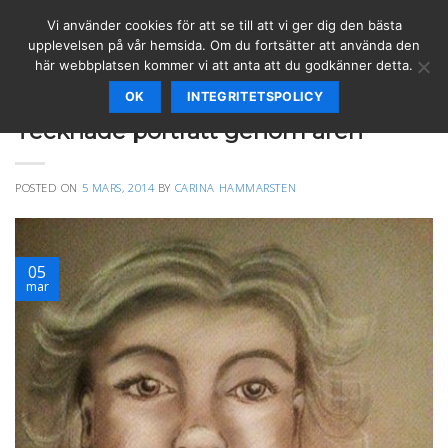
Skip
Vi använder cookies för att se till att vi ger dig den bästa
to
upplevelsen på vår hemsida. Om du fortsätter att använda den
content
här webbplatsen kommer vi att anta att du godkänner detta.
OK
INTEGRITETSPOLICY
ANDEPORTRÄTT
Tecknade porträtt genom åren
POSTED ON
5 MARS, 2014
BY
CARINA HAMMARSTEN
05
mar