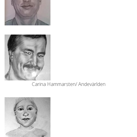
Carina Hammarsten/ Andevärlden