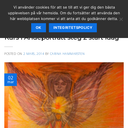
Skip
Vi använder cookies för att se till att vi ger dig den bästa
to
upplevelsen på vår hemsida. Om du fortsätter att använda den
content
här webbplatsen kommer vi att anta att du godkänner detta.
OK
INTEGRITETSPOLICY
ANDEPORTRÄTT
Kurs i Andeporträtt steg 2 start idag
POSTED ON
2 MARS, 2014
BY
CARINA HAMMARSTEN
02
mar