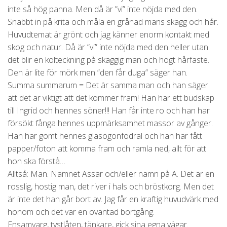
inte så hög panna. Men då är ”vi” inte nöjda med den.
Snabbt in på krita och måla en grånad mans skägg och hår.
Huvudtemat är grönt och jag känner enorm kontakt med
skog och natur. Då är ”vi” inte nöjda med den heller utan
det blir en kolteckning på skäggig man och högt hårfäste.
Den är lite för mörk men ”den får duga” säger han.
Summa summarum = Det är samma man och han säger
att det är viktigt att det kommer fram! Han har ett budskap
till Ingrid och hennes söner!!! Han får inte ro och han har
försökt fånga hennes uppmärksamhet massor av gånger.
Han har gömt hennes glasögonfodral och han har fått
papper/foton att komma fram och ramla ned, allt för att
hon ska förstå…
Alltså: Man. Namnet Assar och/eller namn på A. Det är en
rosslig, hostig man, det river i hals och bröstkorg. Men det
är inte det han går bort av. Jag får en kraftig huvudvärk med
honom och det var en oväntad bortgång.
Ensamvarg, tystlåten, tänkare, gick sina egna vägar.