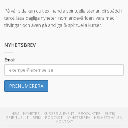
På vår sida kan du t.ex. handla spirituella stenar, bli spådd i
tarot, läsa dagliga nyheter inom andevärlden, vara med i
tävlingar och även gå andliga & spirituella kurser.
NYHETSBREV
Email:
HEM
NYHETER
KURSER & EVENT
PRODUKTER
BUTIK
SPIRITUELLT
REIKI
PODCAST
NYHETSBREV
HELHETSHÄLSA
KONTAKT