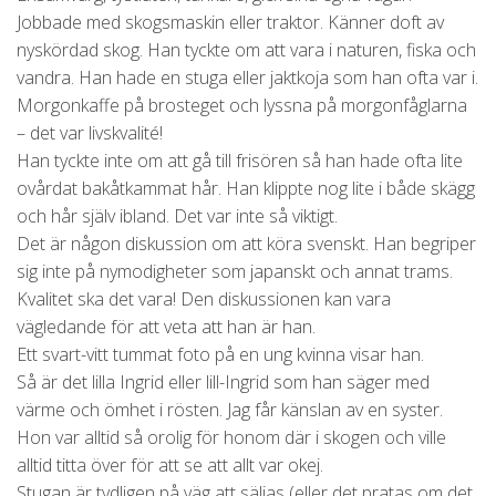
Jobbade med skogsmaskin eller traktor. Känner doft av
nyskördad skog. Han tyckte om att vara i naturen, fiska och
vandra. Han hade en stuga eller jaktkoja som han ofta var i.
Morgonkaffe på brosteget och lyssna på morgonfåglarna
– det var livskvalité!
Han tyckte inte om att gå till frisören så han hade ofta lite
ovårdat bakåtkammat hår. Han klippte nog lite i både skägg
och hår själv ibland. Det var inte så viktigt.
Det är någon diskussion om att köra svenskt. Han begriper
sig inte på nymodigheter som japanskt och annat trams.
Kvalitet ska det vara! Den diskussionen kan vara
vägledande för att veta att han är han.
Ett svart-vitt tummat foto på en ung kvinna visar han.
Så är det lilla Ingrid eller lill-Ingrid som han säger med
värme och ömhet i rösten. Jag får känslan av en syster.
Hon var alltid så orolig för honom där i skogen och ville
alltid titta över för att se att allt var okej.
Stugan är tydligen på väg att säljas (eller det pratas om det