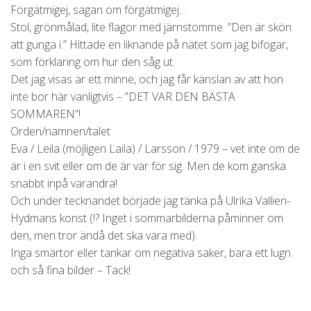
Förgätmigej, sagan om förgätmigej…
Stol, grönmålad, lite flagor med järnstomme. ”Den är skön
att gunga i.” Hittade en liknande på nätet som jag bifogar,
som förklaring om hur den såg ut.
Det jag visas är ett minne, och jag får känslan av att hon
inte bor här vanligtvis – ”DET VAR DEN BÄSTA
SOMMAREN”!
Orden/namnen/talet
Eva / Leila (möjligen Laila) / Larsson / 1979 – vet inte om de
är i en svit eller om de är var för sig. Men de kom ganska
snabbt inpå varandra!
Och under tecknandet började jag tänka på Ulrika Vallien-
Hydmans konst (!? Inget i sommarbilderna påminner om
den, men tror ändå det ska vara med).
Inga smärtor eller tankar om negativa saker, bara ett lugn
och så fina bilder – Tack!