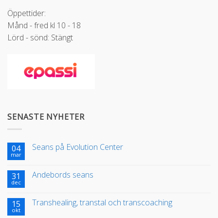
Öppettider:
Månd - fred kl 10 - 18
Lörd - sönd: Stängt
SENASTE NYHETER
Seans på Evolution Center
04
mar
Andebords seans
31
dec
Transhealing, transtal och transcoaching
15
okt