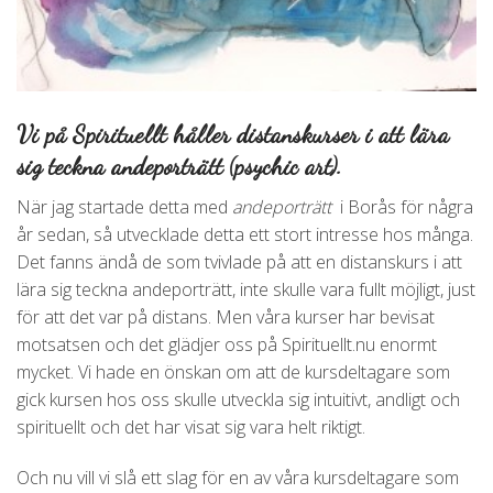
Vi på Spirituellt håller distanskurser i att lära
sig teckna andeporträtt (psychic art).
När jag startade detta med
andeporträtt
i Borås för några
år sedan, så utvecklade detta ett stort intresse hos många.
Det fanns ändå de som tvivlade på att en distanskurs i att
lära sig teckna andeporträtt, inte skulle vara fullt möjligt, just
för att det var på distans. Men våra kurser har bevisat
motsatsen och det glädjer oss på Spirituellt.nu enormt
mycket. Vi hade en önskan om att de kursdeltagare som
gick kursen hos oss skulle utveckla sig intuitivt, andligt och
spirituellt och det har visat sig vara helt riktigt.
Och nu vill vi slå ett slag för en av våra kursdeltagare som