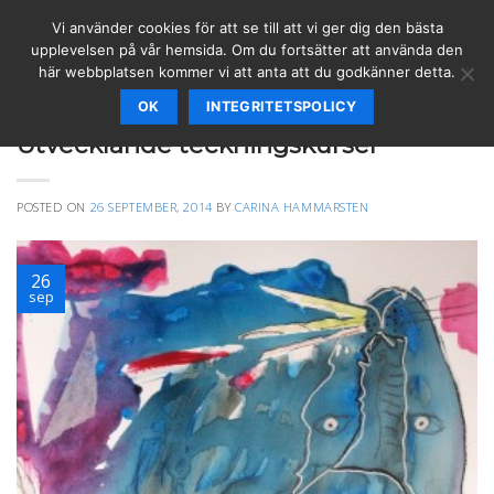
Skip
Vi använder cookies för att se till att vi ger dig den bästa
to
upplevelsen på vår hemsida. Om du fortsätter att använda den
content
här webbplatsen kommer vi att anta att du godkänner detta.
OK
INTEGRITETSPOLICY
ANDEPORTRÄTT
,
KURSER
,
SPIRITUELLT
Utvecklande teckningskurser
POSTED ON
26 SEPTEMBER, 2014
BY
CARINA HAMMARSTEN
26
sep