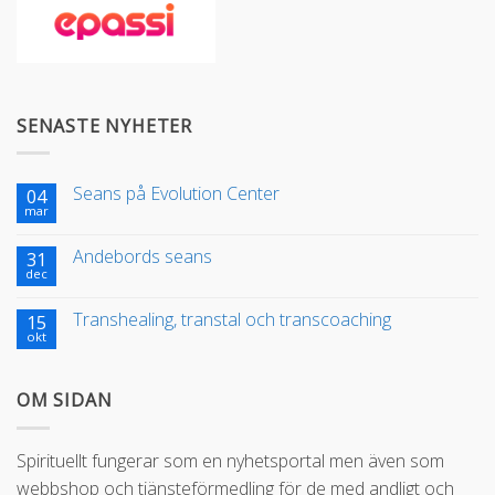
SENASTE NYHETER
Seans på Evolution Center
04
mar
Andebords seans
31
dec
Transhealing, transtal och transcoaching
15
okt
OM SIDAN
Spirituellt fungerar som en nyhetsportal men även som
webbshop och tjänsteförmedling för de med andligt och