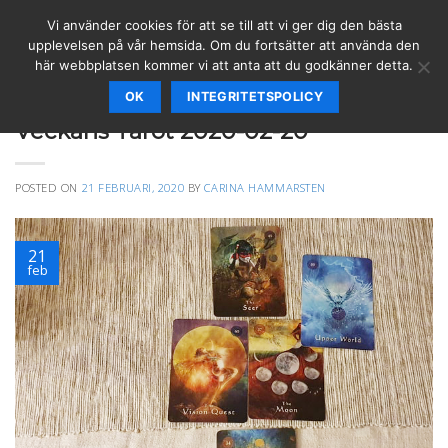
Skip
Vi använder cookies för att se till att vi ger dig den bästa
to
upplevelsen på vår hemsida. Om du fortsätter att använda den
content
här webbplatsen kommer vi att anta att du godkänner detta.
OK
INTEGRITETSPOLICY
ARTIKLAR
,
VÄGLEDNING
Veckans Tarot 2020-02-20
POSTED ON
21 FEBRUARI, 2020
BY
CARINA HAMMARSTEN
21
feb