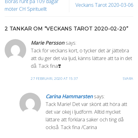
Borås runt på 109 dagar
Veckans Tarot 2020-03-06
möter CH Spirituellt
2 TANKAR OM “
VECKANS TAROT 2020-02-20
”
Marie Persson
says:
Tack för veckans kort, o tycker det är jättebra
att du ger det via ljud, känns lättare att ta in det
då. Tack fina❣️
27 FEBRUARI, 2020 AT 15:37
SVARA
Carina Hammarsten
says:
Tack Marie! Det var skönt att höra att
det var okej i ljudform. Alltid mycket
lättare att förklara saker och ting då
också. Tack fina /Carina