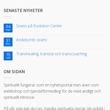
SENASTE NYHETER
Seans på Evolution Center
04
mar
Andebords seans
31
dec
Transhealing, transtal och transcoaching
15
okt
OM SIDAN
Spirituellt fungerar som en nyhetsportal men även som
webbshop och tjänsteförmedling för de med andligt och
spirituellt intresse.
På vår sida kan du t.ex. handla spirituella stenar, bli spådd i