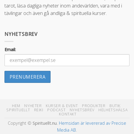
tarot, läsa dagliga nyheter inom andevärlden, vara med i
tävlingar och även gå andliga & spirituella kurser.
NYHETSBREV
Email:
HEM
NYHETER
KURSER & EVENT
PRODUKTER
BUTIK
SPIRITUELLT
REIKI
PODCAST
NYHETSBREV
HELHETSHÄLSA
KONTAKT
Copyright ©
Spirituellt.nu
.
Hemsidan är levererad av Precise
Media AB
.