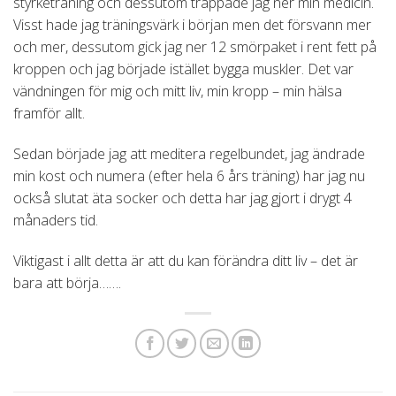
styrketräning och dessutom trappade jag ner min medicin.
Visst hade jag träningsvärk i början men det försvann mer
och mer, dessutom gick jag ner 12 smörpaket i rent fett på
kroppen och jag började istället bygga muskler. Det var
vändningen för mig och mitt liv, min kropp – min hälsa
framför allt.
Sedan började jag att meditera regelbundet, jag ändrade
min kost och numera (efter hela 6 års träning) har jag nu
också slutat äta socker och detta har jag gjort i drygt 4
månaders tid.
Viktigast i allt detta är att du kan förändra ditt liv – det är
bara att börja…….