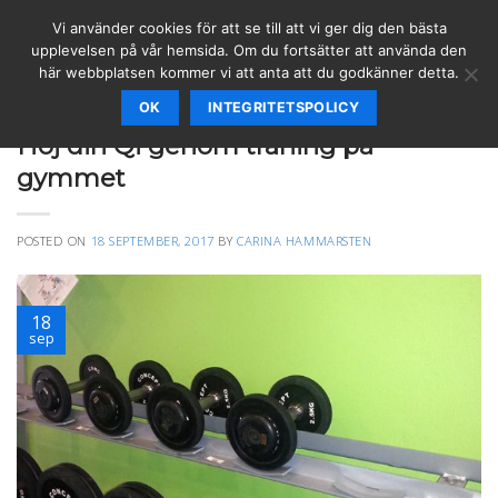
Skip
Vi använder cookies för att se till att vi ger dig den bästa
to
upplevelsen på vår hemsida. Om du fortsätter att använda den
content
här webbplatsen kommer vi att anta att du godkänner detta.
OK
INTEGRITETSPOLICY
REIKI
Höj din Qi genom träning på
gymmet
POSTED ON
18 SEPTEMBER, 2017
BY
CARINA HAMMARSTEN
18
sep