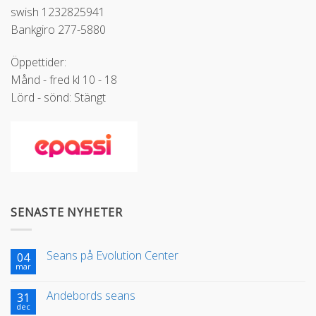
swish 1232825941
Bankgiro 277-5880
Öppettider:
Månd - fred kl 10 - 18
Lörd - sönd: Stängt
SENASTE NYHETER
Seans på Evolution Center
04
mar
Andebords seans
31
dec