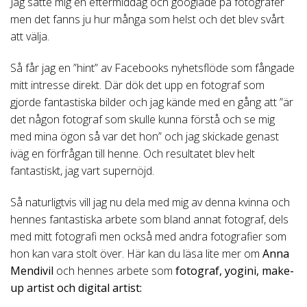
Jag satte mig en eftermiddag och googlade på fotografer
men det fanns ju hur många som helst och det blev svårt
att välja.
Så får jag en ”hint” av Facebooks nyhetsflöde som fångade
mitt intresse direkt. Där dök det upp en fotograf som
gjorde fantastiska bilder och jag kände med en gång att ”är
det någon fotograf som skulle kunna förstå och se mig
med mina ögon så var det hon” och jag skickade genast
iväg en förfrågan till henne. Och resultatet blev helt
fantastiskt, jag vart supernöjd.
Så naturligtvis vill jag nu dela med mig av denna kvinna och
hennes fantastiska arbete som bland annat fotograf, dels
med mitt fotografi men också med andra fotografier som
hon kan vara stolt över. Här kan du läsa lite mer om
Anna
Mendivil
och hennes arbete som
fotograf, yogini, make-
up artist och digital artist: