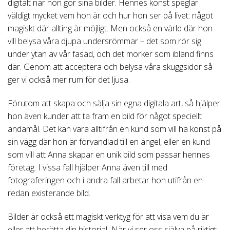
digitalt när hon gör sina bilder. Hennes konst speglar
väldigt mycket vem hon är och hur hon ser på livet: något
magiskt där allting är möjligt. Men också en värld där hon
vill belysa våra djupa undersrömmar – det som rör sig
under ytan av vår fasad, och det mörker som ibland finns
där. Genom att acceptera och belysa våra skuggsidor så
ger vi också mer rum för det ljusa.
Förutom att skapa och sälja sin egna digitala art, så hjälper
hon även kunder att ta fram en bild för något speciellt
ändamål. Det kan vara alltifrån en kund som vill ha konst på
sin vägg där hon är förvandlad till en ängel, eller en kund
som vill att Anna skapar en unik bild som passar hennes
företag. I vissa fall hjälper Anna även till med
fotograferingen och i andra fall arbetar hon utifrån en
redan existerande bild.
Bilder är också ett magiskt verktyg för att visa vem du är
eller att berätta din historia! När vi ser oss själva på riktigt,