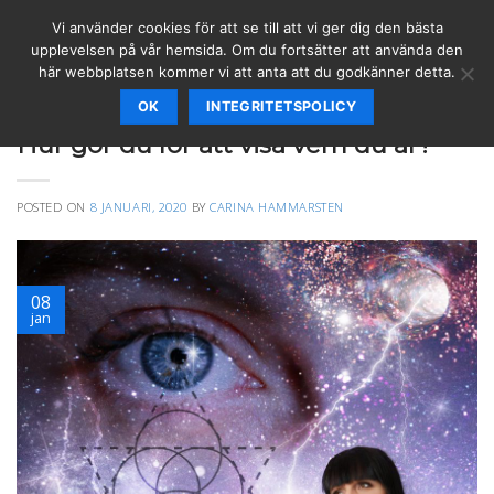
Skip
Vi använder cookies för att se till att vi ger dig den bästa
to
upplevelsen på vår hemsida. Om du fortsätter att använda den
content
här webbplatsen kommer vi att anta att du godkänner detta.
OK
INTEGRITETSPOLICY
ARTIKLAR
,
SPIRITUELLT
Hur gör du för att visa vem du är?
POSTED ON
8 JANUARI, 2020
BY
CARINA HAMMARSTEN
08
jan