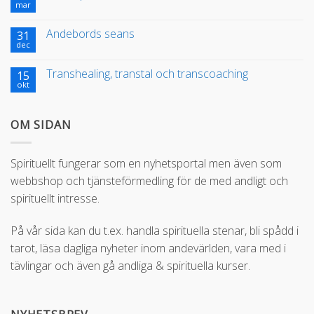
mar
Andebords seans
31
dec
Transhealing, transtal och transcoaching
15
okt
OM SIDAN
Spirituellt fungerar som en nyhetsportal men även som
webbshop och tjänsteförmedling för de med andligt och
spirituellt intresse.
På vår sida kan du t.ex. handla spirituella stenar, bli spådd i
tarot, läsa dagliga nyheter inom andevärlden, vara med i
tävlingar och även gå andliga & spirituella kurser.