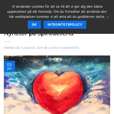
Skip
Vi använder cookies för att se till att vi ger dig den bästa
to
upplevelsen på vår hemsida. Om du fortsätter att använda den
content
här webbplatsen kommer vi att anta att du godkänner detta.
OK
INTEGRITETSPOLICY
SPIRITUELLT
Nyheter på Spirituellt.nu
POSTED ON
3 JANUARI, 2018
BY
CARINA HAMMARSTEN
03
jan