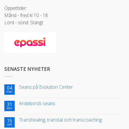
Öppettider:
Månd - fred kl 10 - 18
Lörd - sönd: Stängt
SENASTE NYHETER
Seans på Evolution Center
04
mar
Andebords seans
31
dec
Transhealing, transtal och transcoaching
15
okt