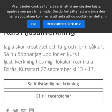
Skip
Vi använder cookies för att se till att vi ger dig den bästa
to
upplevelsen på vår hemsida. Om du fortsätter att använda den
content
här webbplatsen kommer vi att anta att du godkänner detta.
OK
INTEGRITETSPOLICY
KURSER
/
FRISKVÅRD
/
PÅ PLATS
Kurs i ljustillverkning
Jag älskar kreativitet och färg och form såklart.
Så nu öppnar jag upp för en kurs i
ljustillverkning hos mig i lokalen i centrala
Borås. Kursstart 27 september kl 13 – 17.
Se fullständig beskrivning
Gå till recensioner