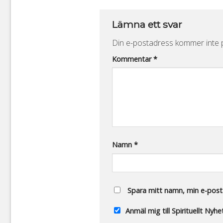
Lämna ett svar
Din e-postadress kommer inte p
Alternative:
Kommentar
*
Namn
*
Spara mitt namn, min e-posta
Anmäl mig till Spirituellt Nyh