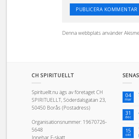
Denna webbplats använder Akismet
CH SPIRITUELLT
SENAS
Spirituellt.nu ägs av företaget CH
04
SPIRITUELLT, Söderdalsgatan 23,
mar
50450 Borås (Postadress)
31
dec
Organisationsnummer: 19670726-
5648
15
okt
Innehar F-skatt