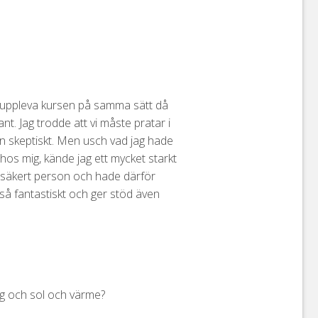
får uppleva kursen på samma sätt då
nt. Jag trodde att vi måste pratar i
r en skeptiskt. Men usch vad jag hade
 hos mig, kände jag ett mycket starkt
 osäkert person och hade därför
så fantastiskt och ger stöd även
ing och sol och värme?