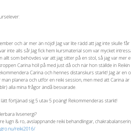
urselever:
cember och är mer än nöjd! Jag var lite rädd att jag inte skulle 
ar inte alls så! Jag fick hem kursmaterial som var mycket intressa
men allt som behövdes var att jag sitter på en stol, så jag var me
v kroppen Carina höll på med just då och när hon ställde in Reikin
g rekommendera Carina och hennes distanskurs starkt! Jag är en
 man planera och utför en reiki session, men med att Carina är 
blir) alla mina frågor ändå besvarade.
lätt förtjänad sig 5 utav 5 poäng! Rekommenderas starkt!
derbara livsenergi?
ll inre lugn & ro, avslappnande reiki behandlingar, chakrabalanser
gro.nu/reiki2016/