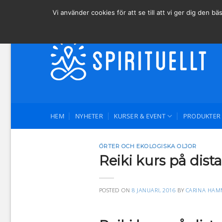
Skip
Behöver du hjälp? Ring oss på 0761-70 25 55.
Vi använder cookies för att se till att vi ger dig den
to
content
HEM
NYHETER
KURSER & EVENT
PRODUKTER
ÖRTER OCH EKOLOGISKA OLJOR
Reiki kurs på dis
POSTED ON
8 JANUARI, 2016
BY
CARINA HAM