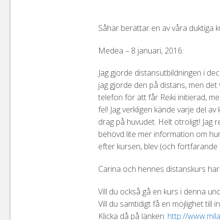
Såhär berättar en av våra duktiga k
Medea – 8 januari, 2016:
Jag gjorde distansutbildningen i de
jag gjorde den på distans, men det v
telefon för att får Reiki initierad, 
fel! Jag verkligen kände varje del a
drag på huvudet. Helt otroligt! Ja
behövd lite mer information om hur
efter kursen, blev (och fortfarande 
Carina och hennes distanskurs har 
Vill du också gå en kurs i denna un
Vill du samtidigt få en möjlighet ti
Klicka då på länken:
http://www.mila