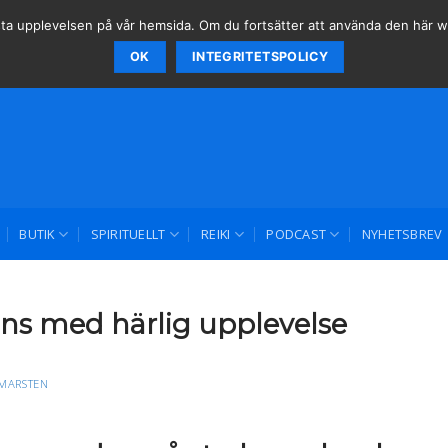
 bästa upplevelsen på vår hemsida. Om du fortsätter att använda den här
OK
INTEGRITETSPOLICY
BUTIK
SPIRITUELLT
REIKI
PODCAST
NYHETSBREV
tans med härlig upplevelse
MARSTEN