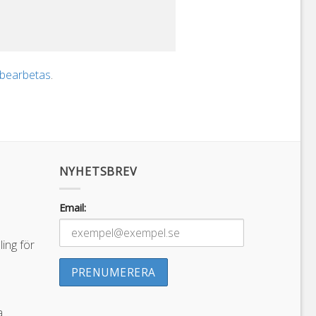
 bearbetas
.
NYHETSBREV
Email:
ing för
a