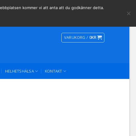
Social Media
 webbplatsen kommer vi att anta att du godkänner detta.
VARUKORG /
0
KR
HELHETSHÄLSA
KONTAKT