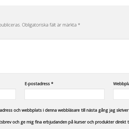
ubliceras.
Obligatoriska fält är märkta
*
E-postadress
*
Webbpl
dress och webbplats i denna webbläsare till nästa gång jag skrive
etsbrev och ge mig fina erbjudanden på kurser och produkter direkt ti