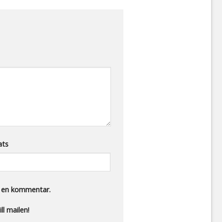
ats
r en kommentar.
ll mailen!