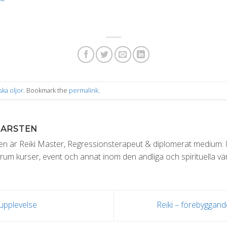
ka oljor
. Bookmark the
permalink
.
MARSTEN
 är Reiki Master, Regressionsterapeut & diplomerat medium. Dr
um kurser, event och annat inom den andliga och spirituella vär
 upplevelse
Reiki – förebyggand