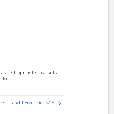
iver CH Spirituellt och anordnar
lden.
e och rehabiliterande friskvård