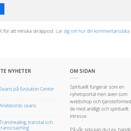
 för att minska skräppost.
Lär dig om hur din kommentarsdata
TE NYHETER
OM SIDAN
Spirituellt fungerar som en
Seans på Evolution Center
nyhetsportal men även som
webbshop och tjänsteförmedl
Andebords seans
de med andligt och spirituellt
intresse.
Transhealing, transtal och
transcoaching
På vår sida kan du t.ex. handl