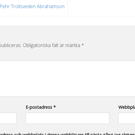
 Pehr Trollsveden Abrahamson
ubliceras.
Obligatoriska fält är märkta
*
E-postadress
*
Webbpl
dress och webbplats i denna webbläsare till nästa gång jag skrive