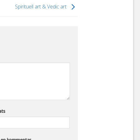
Spirituell art & Vedic art
ats
r en kommentar.