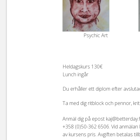
Psychic Art
Heldagskurs 130€
Lunch ingår
Du erhåller ett diplom efter avsluta
Ta med dig ritblock och pennor, krit
Anmäl dig på epost kaj@betterday.fi 
+358 (0)50-362 6506. Vid anmälan
av kursens pris. Avgiften betalas till