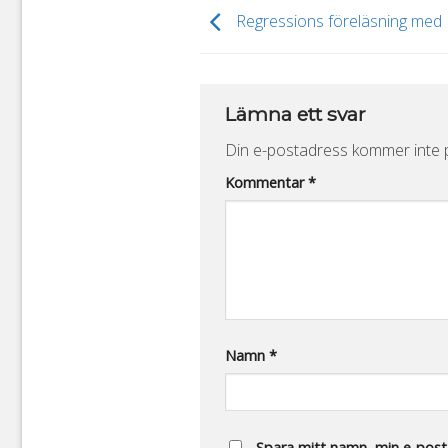
Regressions föreläsning med
Lämna ett svar
Din e-postadress kommer inte p
Alternative:
Kommentar
*
Namn
*
Spara mitt namn, min e-posta