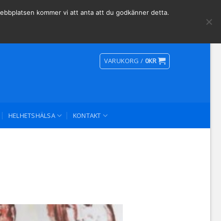
Social Media
 webbplatsen kommer vi att anta att du godkänner detta.
VARUKORG /
0
KR
HELHETSHÄLSA
KONTAKT