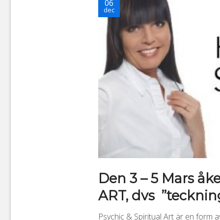
06
dec
Den 3 – 5 Mars åker
ART, dvs ”tecknin
Psychic & Spiritual Art är en form