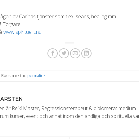
någon av Carinas tjänster som t.ex. seans, healing mm.
å Torgare.
på
www.spirituellt.nu
. Bookmark the
permalink
.
MARSTEN
 är Reiki Master, Regressionsterapeut & diplomerat medium. Dr
um kurser, event och annat inom den andliga och spirituella vär