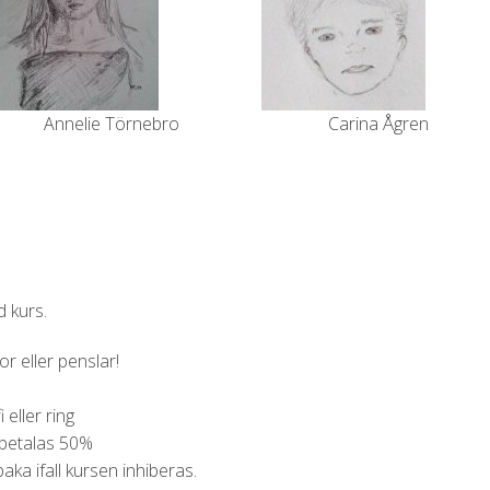
Annelie Törnebro
Carina Ågren
d kurs.
or eller penslar!
eller ring
 betalas 50%
baka ifall kursen inhiberas.