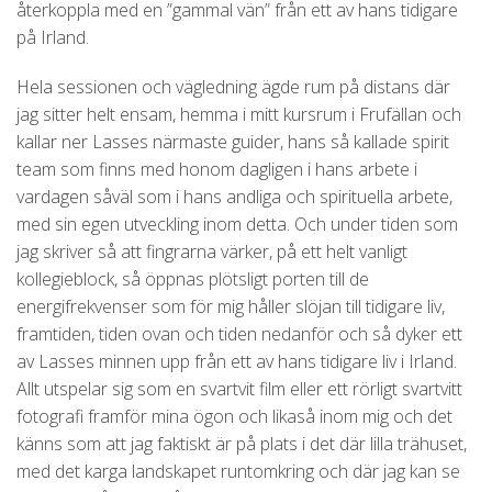
återkoppla med en ”gammal vän” från ett av hans tidigare
på Irland.
Hela sessionen och vägledning ägde rum på distans där
jag sitter helt ensam, hemma i mitt kursrum i Frufällan och
kallar ner Lasses närmaste guider, hans så kallade spirit
team som finns med honom dagligen i hans arbete i
vardagen såväl som i hans andliga och spirituella arbete,
med sin egen utveckling inom detta. Och under tiden som
jag skriver så att fingrarna värker, på ett helt vanligt
kollegieblock, så öppnas plötsligt porten till de
energifrekvenser som för mig håller slöjan till tidigare liv,
framtiden, tiden ovan och tiden nedanför och så dyker ett
av Lasses minnen upp från ett av hans tidigare liv i Irland.
Allt utspelar sig som en svartvit film eller ett rörligt svartvitt
fotografi framför mina ögon och likaså inom mig och det
känns som att jag faktiskt är på plats i det där lilla trähuset,
med det karga landskapet runtomkring och där jag kan se