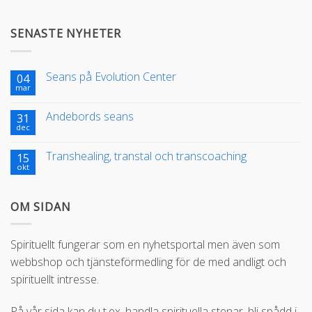
SENASTE NYHETER
Seans på Evolution Center
04
mar
Andebords seans
31
dec
Transhealing, transtal och transcoaching
15
okt
OM SIDAN
Spirituellt fungerar som en nyhetsportal men även som
webbshop och tjänsteförmedling för de med andligt och
spirituellt intresse.
På vår sida kan du t.ex. handla spirituella stenar, bli spådd i