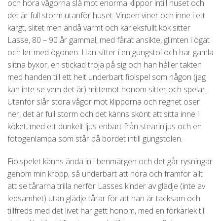
och höra vågorna slå mot enorma klippor intill huset och
det är full storm utanför huset. Vinden viner och inne i ett
kargt, slitet men ändå varmt och kärleksfullt kök sitter
Lasse, 80 – 90 år gammal, med fårat ansikte, glimten i ögat
och ler med ögonen. Han sitter i en gungstol och har gamla
slitna byxor, en stickad tröja på sig och han håller takten
med handen till ett helt underbart fiolspel som någon (jag
kan inte se vem det är) mittemot honom sitter och spelar.
Utanför slår stora vågor mot klipporna och regnet öser
ner, det är full storm och det känns skönt att sitta inne i
köket, med ett dunkelt ljus enbart från stearinljus och en
fotogenlampa som står på bordet intill gungstolen.
Fiolspelet känns ända in i benmärgen och det går rysningar
genom min kropp, så underbart att höra och framför allt
att se tårarna trilla nerför Lasses kinder av glädje (inte av
ledsamhet) utan glädje tårar för att han är tacksam och
tillfreds med det livet har gett honom, med en förkärlek till