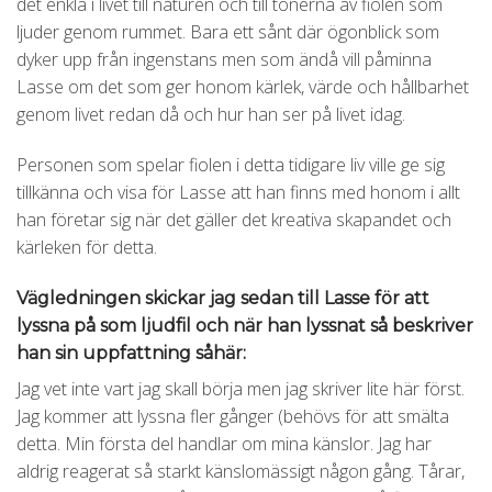
det enkla i livet till naturen och till tonerna av fiolen som
ljuder genom rummet. Bara ett sånt där ögonblick som
dyker upp från ingenstans men som ändå vill påminna
Lasse om det som ger honom kärlek, värde och hållbarhet
genom livet redan då och hur han ser på livet idag.
Personen som spelar fiolen i detta tidigare liv ville ge sig
tillkänna och visa för Lasse att han finns med honom i allt
han företar sig när det gäller det kreativa skapandet och
kärleken för detta.
Vägledningen skickar jag sedan till Lasse för att
lyssna på som ljudfil och när han lyssnat så beskriver
han sin uppfattning såhär:
Jag vet inte vart jag skall börja men jag skriver lite här först.
Jag kommer att lyssna fler gånger (behövs för att smälta
detta. Min första del handlar om mina känslor. Jag har
aldrig reagerat så starkt känslomässigt någon gång. Tårar,