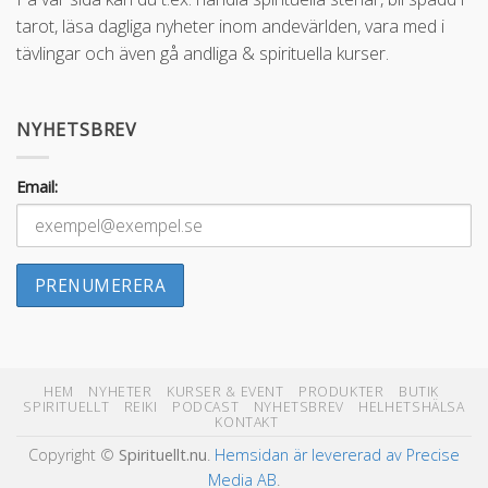
tarot, läsa dagliga nyheter inom andevärlden, vara med i
tävlingar och även gå andliga & spirituella kurser.
NYHETSBREV
Email:
HEM
NYHETER
KURSER & EVENT
PRODUKTER
BUTIK
SPIRITUELLT
REIKI
PODCAST
NYHETSBREV
HELHETSHÄLSA
KONTAKT
Copyright ©
Spirituellt.nu
.
Hemsidan är levererad av Precise
Media AB
.