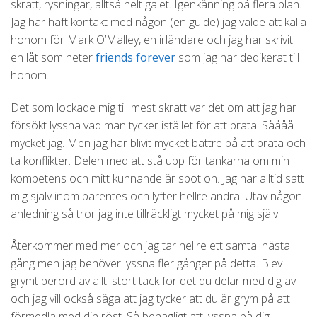
skratt, rysningar, alltså helt galet. Igenkänning på flera plan.
Jag har haft kontakt med någon (en guide) jag valde att kalla
honom för Mark O’Malley, en irländare och jag har skrivit
en låt som heter
friends forever
som jag har dedikerat till
honom.
Det som lockade mig till mest skratt var det om att jag har
försökt lyssna vad man tycker istället för att prata. Såååå
mycket jag. Men jag har blivit mycket bättre på att prata och
ta konflikter. Delen med att stå upp för tankarna om min
kompetens och mitt kunnande är spot on. Jag har alltid satt
mig själv inom parentes och lyfter hellre andra. Utav någon
anledning så tror jag inte tillräckligt mycket på mig själv.
Återkommer med mer och jag tar hellre ett samtal nästa
gång men jag behöver lyssna fler gånger på detta. Blev
grymt berörd av allt. stort tack för det du delar med dig av
och jag vill också säga att jag tycker att du är grym på att
förmedla med din röst. Så behagligt att lyssna på dig.