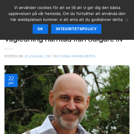
Skip
Vi använder cookies för att se till att vi ger dig den bästa
to
upplevelsen på vår hemsida. Om du fortsätter att använda den
content
här webbplatsen kommer vi att anta att du godkänner detta.
OK
INTEGRITETSPOLICY
ARTIKLAR
,
BLOGG
Vägledning hämtad från tidigare liv
POSTED ON
22 JANUARI, 2021
BY
CARINA HAMMARSTEN
22
jan