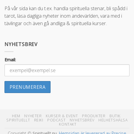
På vår sida kan du t.ex. handla spirituella stenar, bli spådd i
tarot, läsa dagliga nyheter inom andevärlden, vara med i
tävlingar och även gå andliga & spirituella kurser.
NYHETSBREV
Email:
HEM
NYHETER
KURSER & EVENT
PRODUKTER
BUTIK
SPIRITUELLT
REIKI
PODCAST
NYHETSBREV
HELHETSHÄLSA
KONTAKT
Copyright ©
Spirituellt.nu
.
Hemsidan är levererad av Precise