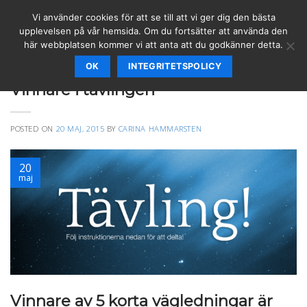
Skip
Vi använder cookies för att se till att vi ger dig den bästa
to
upplevelsen på vår hemsida. Om du fortsätter att använda den
content
här webbplatsen kommer vi att anta att du godkänner detta.
OK
INTEGRITETSPOLICY
VÄGLEDNING
Vinnare i tävlingen
POSTED ON
20 MAJ, 2015
BY
CARINA HAMMARSTEN
20
maj
Vinnare av 5 korta vägledningar är