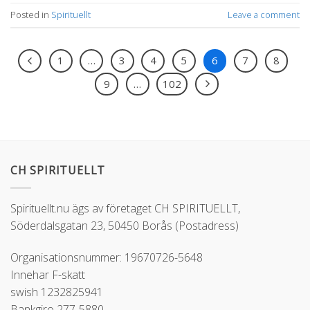
Posted in
Spirituellt
Leave a comment
1
…
3
4
5
6
7
8
9
…
102
CH SPIRITUELLT
Spirituellt.nu ägs av företaget CH SPIRITUELLT,
Söderdalsgatan 23, 50450 Borås (Postadress)
Organisationsnummer: 19670726-5648
Innehar F-skatt
swish 1232825941
Bankgiro 277-5880