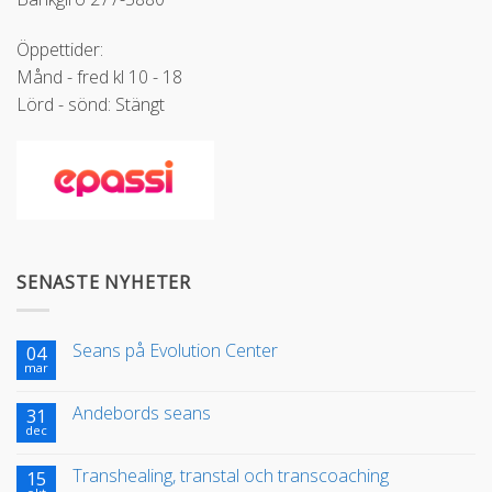
Öppettider:
Månd - fred kl 10 - 18
Lörd - sönd: Stängt
SENASTE NYHETER
Seans på Evolution Center
04
mar
Andebords seans
31
dec
Transhealing, transtal och transcoaching
15