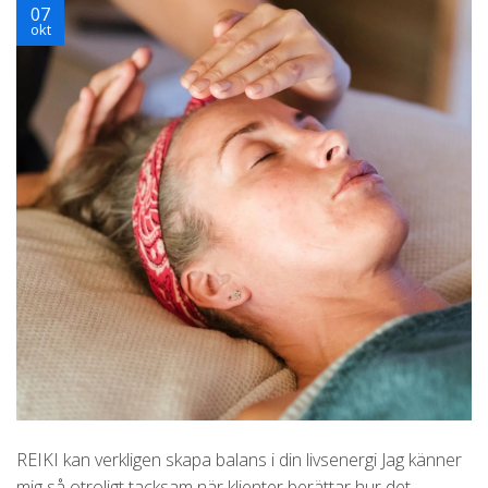
07
okt
REIKI kan verkligen skapa balans i din livsenergi Jag känner
mig så otroligt tacksam när klienter berättar hur det