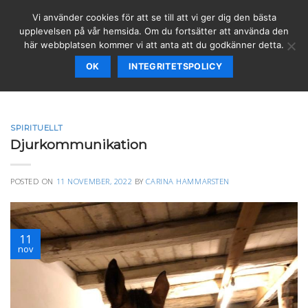
Skip
Vi använder cookies för att se till att vi ger dig den bästa
to
upplevelsen på vår hemsida. Om du fortsätter att använda den
content
här webbplatsen kommer vi att anta att du godkänner detta.
OK
INTEGRITETSPOLICY
CATEGORY ARCHIVES:
SPIRITUELLT
SPIRITUELLT
Djurkommunikation
POSTED ON
11 NOVEMBER, 2022
BY
CARINA HAMMARSTEN
11
nov